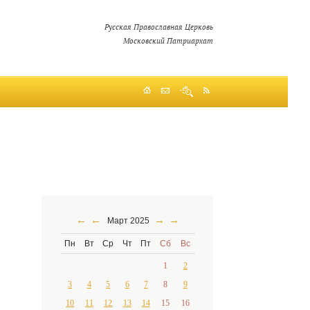
Русская Православная Церковь
Московский Патриархат
←
←
→
→
Март 2025
Пн
Вт
Ср
Чт
Пт
Сб
Вс
1
2
3
4
5
6
7
8
9
10
11
12
13
14
15
16