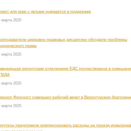
риют для мам с детьми нуждается в поддержке
 марта 2025
реподаватели церковно-правовых дисциплин обсудили проблемы
анонического права
 марта 2025
аведующая регентским отделением ЕДС поучаствовала в совещан
ПбДА
 марта 2025
пископ Феогност совершил рабочий визит в Верхотурское благочин
 марта 2025
епутаты предложили компенсировать расходы на проезд инвалидо