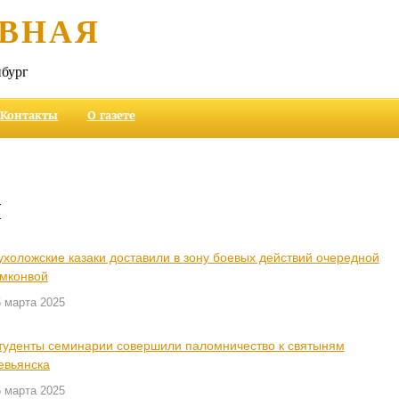
ВНАЯ
бург
Контакты
О газете
и
ухоложские казаки доставили в зону боевых действий очередной
умконвой
 марта 2025
туденты семинарии совершили паломничество к святыням
евьянска
 марта 2025