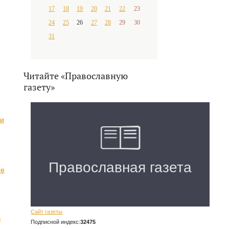
17
18
19
20
21
22
23
24
25
26
27
28
29
30
31
Читайте «Православную
газету»
ии
ие
Сайт газеты
в
Подписной индекс:
32475