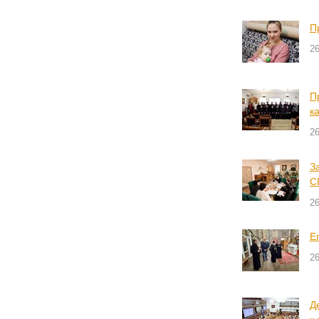
П
26
П
к
26
З
С
26
Е
26
Д