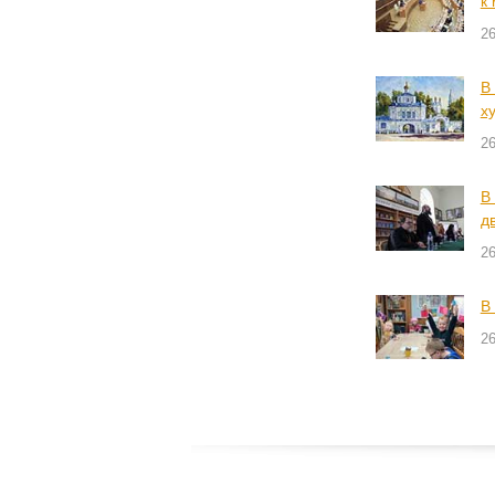
к
26
В
х
26
В
д
26
В
26