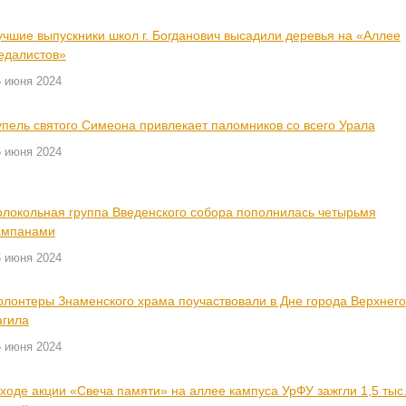
учшие выпускники школ г. Богданович высадили деревья на «Аллее
едалистов»
6 июня 2024
упель святого Симеона привлекает паломников со всего Урала
6 июня 2024
олокольная группа Введенского собора пополнилась четырьмя
ампанами
6 июня 2024
олонтеры Знаменского храма поучаствовали в Дне города Верхнего
агила
6 июня 2024
 ходе акции «Свеча памяти» на аллее кампуса УрФУ зажгли 1,5 тыс