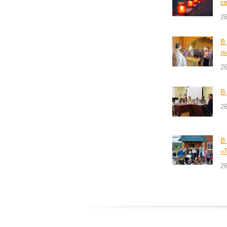
с
2
В
л
2
В
2
В
«
2