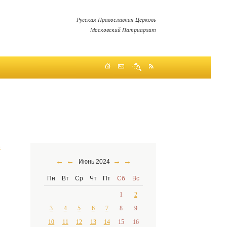
Русская Православная Церковь
Московский Патриархат
е
←
←
→
→
Июнь 2024
Пн
Вт
Ср
Чт
Пт
Сб
Вс
1
2
3
4
5
6
7
8
9
10
11
12
13
14
15
16