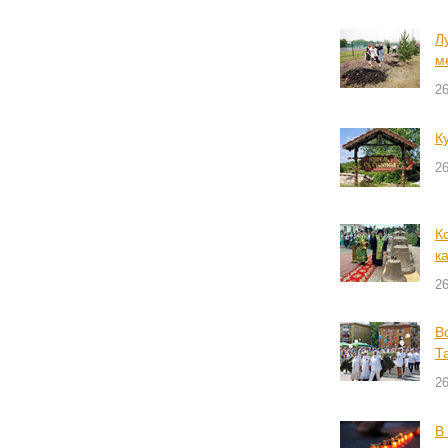
Л
м
2
К
2
К
к
2
В
Т
2
В