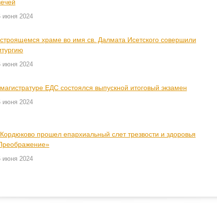
вечей
6 июня 2024
 строящемся храме во имя св. Далмата Исетского совершили
итургию
6 июня 2024
 магистратуре ЕДС состоялся выпускной итоговый экзамен
6 июня 2024
 Кордюково прошел епархиальный слет трезвости и здоровья
Преображение»
6 июня 2024