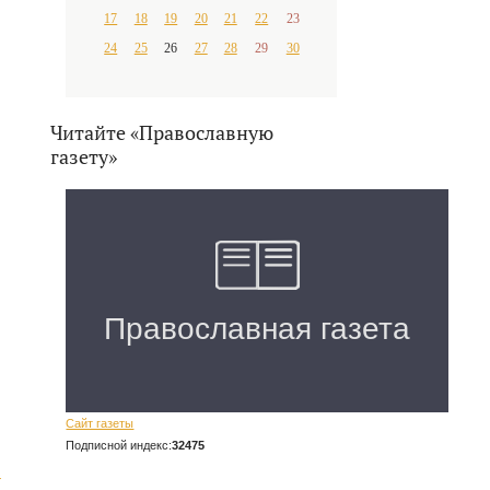
17
18
19
20
21
22
23
24
25
26
27
28
29
30
Читайте «Православную
газету»
Сайт газеты
Подписной индекс:
32475
.