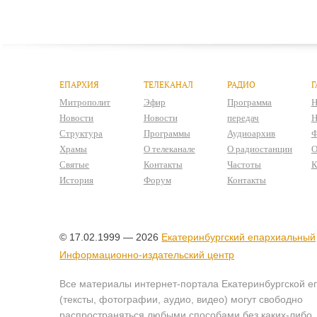
ЕПАРХИЯ
ТЕЛЕКАНАЛ
РАДИО
Г
Митрополит
Эфир
Программа
Н
Новости
Новости
передач
Н
Структура
Программы
Аудиоархив
Ф
Храмы
О телеканале
О радиостанции
О
Святые
Контакты
Частоты
К
История
Форум
Контакты
© 17.02.1999 — 2026
Екатеринбургский епархиальный
Информационно-издательский центр
Все материалы интернет-портала Екатеринбургской е
(тексты, фотографии, аудио, видео) могут свободно
распространяться любыми способами без каких-либо