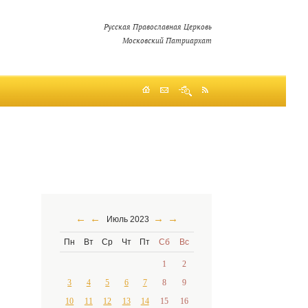
Русская Православная Церковь
Московский Патриархат
←
←
→
→
Июль 2023
Пн
Вт
Ср
Чт
Пт
Сб
Вс
1
2
3
4
5
6
7
8
9
10
11
12
13
14
15
16