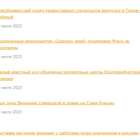
реображенский отряд православных следопытов вернулся в Серов 
обедой
0 июля 2023
раздничные мероприятия «Царских дней» поддержал Фонд св.
катерины
0 июля 2023
алый крестный ход объединил воскресные школы Екатеринбургско
пархии
0 июля 2023
ще одно Венчание совершили в храме на Семи Ключах
0 июля 2023
ыставка рисунков знакомит с работами юных итальянцев и россиян