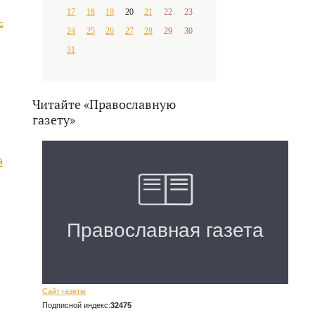
17
18
19
20
21
22
23
с
24
25
26
27
28
29
30
31
Читайте «Православную
газету»
й
Сайт газеты
Подписной индекс:
32475