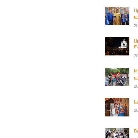
П
п
2
П
Е
2
М
е
2
Е
2
В