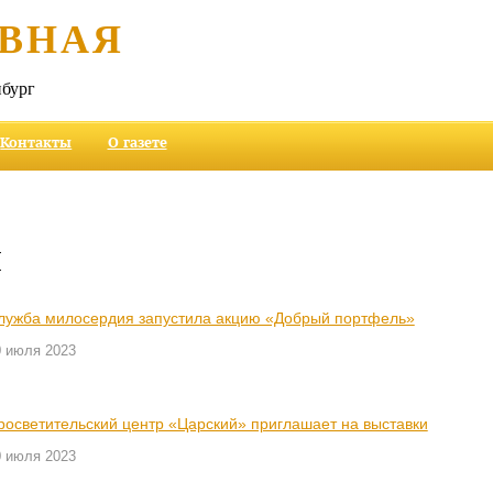
ВНАЯ
бург
Контакты
О газете
и
лужба милосердия запустила акцию «Добрый портфель»
0 июля 2023
росветительский центр «Царский» приглашает на выставки
0 июля 2023