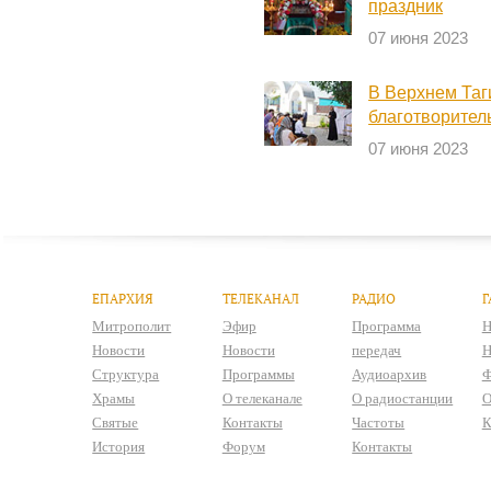
праздник
07 июня 2023
В Верхнем Таг
благотворител
07 июня 2023
ЕПАРХИЯ
ТЕЛЕКАНАЛ
РАДИО
Г
Митрополит
Эфир
Программа
Н
Новости
Новости
передач
Н
Структура
Программы
Аудиоархив
Ф
Храмы
О телеканале
О радиостанции
О
Святые
Контакты
Частоты
К
История
Форум
Контакты