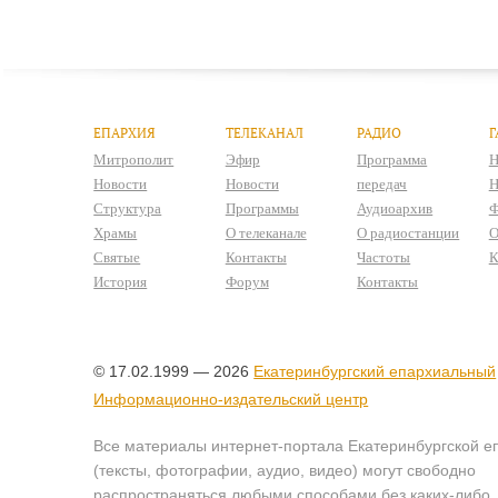
ЕПАРХИЯ
ТЕЛЕКАНАЛ
РАДИО
Г
Митрополит
Эфир
Программа
Н
Новости
Новости
передач
Н
Структура
Программы
Аудиоархив
Ф
Храмы
О телеканале
О радиостанции
О
Святые
Контакты
Частоты
К
История
Форум
Контакты
© 17.02.1999 — 2026
Екатеринбургский епархиальный
Информационно-издательский центр
Все материалы интернет-портала Екатеринбургской е
(тексты, фотографии, аудио, видео) могут свободно
распространяться любыми способами без каких-либо