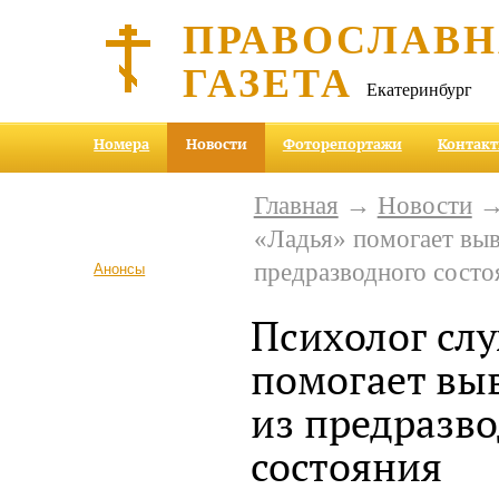
ПРАВОСЛАВ
ГАЗЕТА
Екатеринбург
Номера
Новости
Фоторепортажи
Контак
Главная
→
Новости
→
«Ладья» помогает выв
предразводного состо
Анонсы
Психолог сл
помогает вы
из предразв
состояния