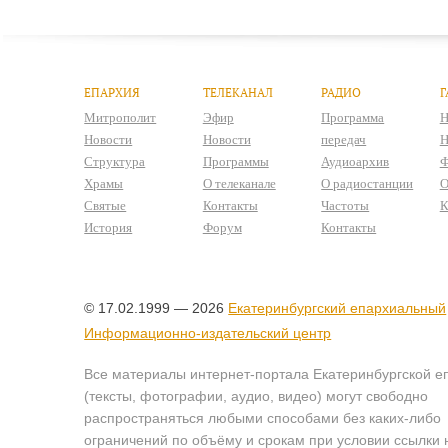
ЕПАРХИЯ
ТЕЛЕКАНАЛ
РАДИО
Г
Митрополит
Эфир
Программа
Н
Новости
Новости
передач
Н
Структура
Программы
Аудиоархив
Ф
Храмы
О телеканале
О радиостанции
О
Святые
Контакты
Частоты
К
История
Форум
Контакты
© 17.02.1999 — 2026
Екатеринбургский епархиальный
Информационно-издательский центр
Все материалы интернет-портала Екатеринбургской е
(тексты, фотографии, аудио, видео) могут свободно
распространяться любыми способами без каких-либо
ограничений по объёму и срокам при условии ссылки 