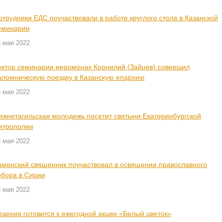
отрудники ЕДС поучаствовали в работе круглого стола в Казанской
еминарии
 мая 2022
ектор семинарии иеромонах Корнилий (Зайцев) совершил
аломническую поездку в Казанскую епархию
 мая 2022
ижнетагильская молодежь посетит святыни Екатеринбургской
итрополии
 мая 2022
аменский священник поучаствовал в освящении православного
обора в Сирии
 мая 2022
пархия готовится к ежегодной акции «Белый цветок»