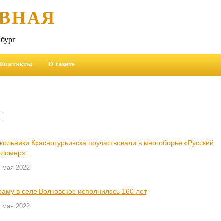
ВНАЯ
бург
Контакты
О газете
и
кольники Краснотурьинска поучаствовали в многоборье «Русский
иломер»
 мая 2022
раму в селе Волковское исполнилось 160 лет
 мая 2022