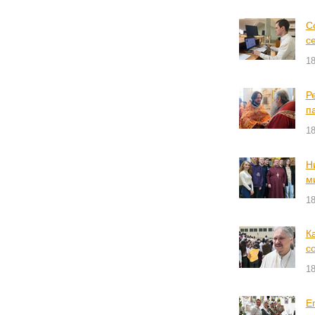
С
с
18
Р
п
18
Н
м
18
К
с
18
Е