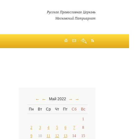
Русская Православная Церковь
Московский Патриархат
←
←
→
→
Май 2022
Пн
Вт
Ср
Чт
Пт
Сб
Вс
1
2
3
4
5
6
7
8
9
10
11
12
13
14
15