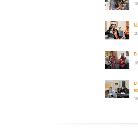
18
В
18
В
18
В
к
18