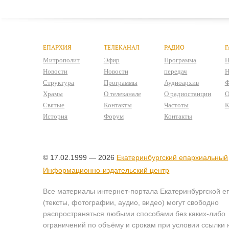
ЕПАРХИЯ
ТЕЛЕКАНАЛ
РАДИО
Г
Митрополит
Эфир
Программа
Н
Новости
Новости
передач
Н
Структура
Программы
Аудиоархив
Ф
Храмы
О телеканале
О радиостанции
О
Святые
Контакты
Частоты
К
История
Форум
Контакты
© 17.02.1999 — 2026
Екатеринбургский епархиальный
Информационно-издательский центр
Все материалы интернет-портала Екатеринбургской е
(тексты, фотографии, аудио, видео) могут свободно
распространяться любыми способами без каких-либо
ограничений по объёму и срокам при условии ссылки 