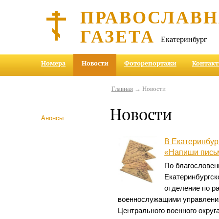
ПРАВОСЛАВ
ГАЗЕТА
Екатеринбург
Номера
Новости
Фоторепортажи
Контак
Главная
→ Новости
Новости
Анонсы
В Екатеринбур
«Напиши пись
По благословен
Екатеринбургск
отделение по р
военнослужащими управления
Центрального военного окру