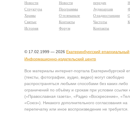
Новости
Новости
передач
Н
Структура
Программы
Аудиоархив
Ф
Храмы
О телеканале
О радиостанции
О
Святые
Контакты
Частоты
К
История
Форум
Контакты
© 17.02.1999 — 2026
Екатеринбургский епархиальный
Информационно-издательский центр
Все материалы интернет-портала Екатеринбургской е
(тексты, фотографии, аудио, видео) могут свободно
распространяться любыми способами без каких-либо
ограничений по объёму и срокам при условии ссылки 
(«Православная газета», «Радио «Воскресение», «Те
«Союз»). Никакого дополнительного согласования на
перепечатку или иное воспроизведение не требуется.