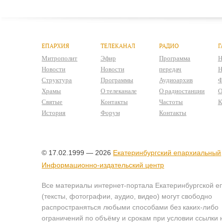
ЕПАРХИЯ
ТЕЛЕКАНАЛ
РАДИО
Г
Митрополит
Эфир
Программа
Н
Новости
Новости
передач
Н
Структура
Программы
Аудиоархив
Ф
Храмы
О телеканале
О радиостанции
О
Святые
Контакты
Частоты
К
История
Форум
Контакты
© 17.02.1999 — 2026
Екатеринбургский епархиальный
Информационно-издательский центр
Все материалы интернет-портала Екатеринбургской е
(тексты, фотографии, аудио, видео) могут свободно
распространяться любыми способами без каких-либо
ограничений по объёму и срокам при условии ссылки 