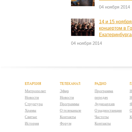
04 ноября 2014
14 и 15 ноября
концертом в Го
Екатеринбурга
04 ноября 2014
ЕПАРХИЯ
ТЕЛЕКАНАЛ
РАДИО
Г
Митрополит
Эфир
Программа
Н
Новости
Новости
передач
Н
Структура
Программы
Аудиоархив
Ф
Храмы
О телеканале
О радиостанции
О
Святые
Контакты
Частоты
К
История
Форум
Контакты