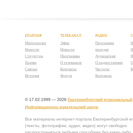
ЕПАРХИЯ
ТЕЛЕКАНАЛ
РАДИО
Г
Митрополит
Эфир
Программа
Н
Новости
Новости
передач
Н
Структура
Программы
Аудиоархив
Ф
Храмы
О телеканале
О радиостанции
О
Святые
Контакты
Частоты
К
История
Форум
Контакты
© 17.02.1999 — 2026
Екатеринбургский епархиальный
Информационно-издательский центр
Все материалы интернет-портала Екатеринбургской е
(тексты, фотографии, аудио, видео) могут свободно
распространяться любыми способами без каких-либо