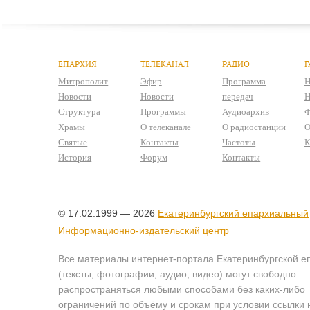
ЕПАРХИЯ
ТЕЛЕКАНАЛ
РАДИО
Г
Митрополит
Эфир
Программа
Н
Новости
Новости
передач
Н
Структура
Программы
Аудиоархив
Ф
Храмы
О телеканале
О радиостанции
О
Святые
Контакты
Частоты
К
История
Форум
Контакты
© 17.02.1999 — 2026
Екатеринбургский епархиальный
Информационно-издательский центр
Все материалы интернет-портала Екатеринбургской е
(тексты, фотографии, аудио, видео) могут свободно
распространяться любыми способами без каких-либо
ограничений по объёму и срокам при условии ссылки 