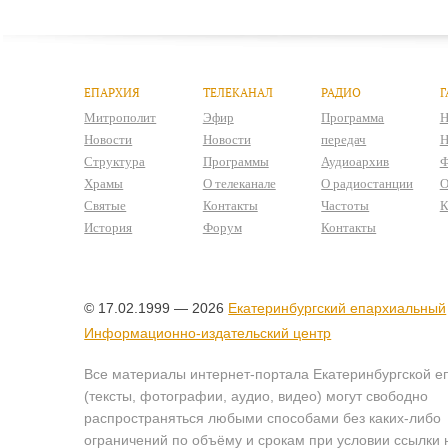
ЕПАРХИЯ
ТЕЛЕКАНАЛ
РАДИО
Г
Митрополит
Эфир
Программа
Н
Новости
Новости
передач
Н
Структура
Программы
Аудиоархив
Ф
Храмы
О телеканале
О радиостанции
О
Святые
Контакты
Частоты
К
История
Форум
Контакты
© 17.02.1999 — 2026
Екатеринбургский епархиальный
Информационно-издательский центр
Все материалы интернет-портала Екатеринбургской е
(тексты, фотографии, аудио, видео) могут свободно
распространяться любыми способами без каких-либо
ограничений по объёму и срокам при условии ссылки 