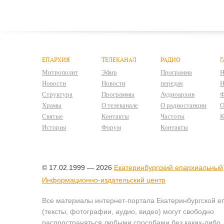
ЕПАРХИЯ
ТЕЛЕКАНАЛ
РАДИО
Г
Митрополит
Эфир
Программа
Н
Новости
Новости
передач
Н
Структура
Программы
Аудиоархив
Ф
Храмы
О телеканале
О радиостанции
О
Святые
Контакты
Частоты
К
История
Форум
Контакты
© 17.02.1999 — 2026
Екатеринбургский епархиальный
Информационно-издательский центр
Все материалы интернет-портала Екатеринбургской е
(тексты, фотографии, аудио, видео) могут свободно
распространяться любыми способами без каких-либо