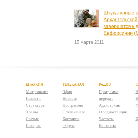
Штукатурные р
Архангельской
завершатся к 
Евфросинии (
15 марта 2011
ЕПАРХИЯ
ТЕЛЕКАНАЛ
РАДИО
Г
Митрополит
Эфир
Программа
Н
Новости
Новости
передач
Н
Структура
Программы
Аудиоархив
Ф
Храмы
О телеканале
О радиостанции
О
Святые
Контакты
Частоты
К
История
Форум
Контакты