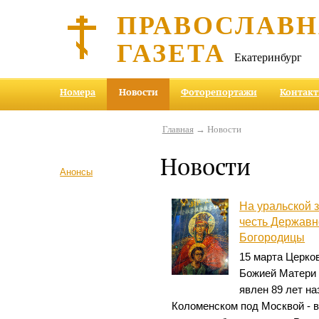
ПРАВОСЛАВ
ГАЗЕТА
Екатеринбург
Номера
Новости
Фоторепортажи
Контак
Главная
→ Новости
Новости
Анонсы
На уральской 
честь Державн
Богородицы
15 марта Церко
Божией Матери 
явлен 89 лет на
Коломенском под Москвой - в