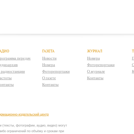
АДИО
ГАЗЕТА
ЖУРНАЛ
рограмма передач
Новости
Номера
П
удиоархив
Номера
Фоторепортажи
О
 радиостанции
Фоторепортажи
О журнале
К
астоты
О газете
Контакты
онтакты
Контакты
рмационно-издательский центр
 (тексты, фотографии, аудио, видео) могут
ибо ограничений по объёму и срокам при