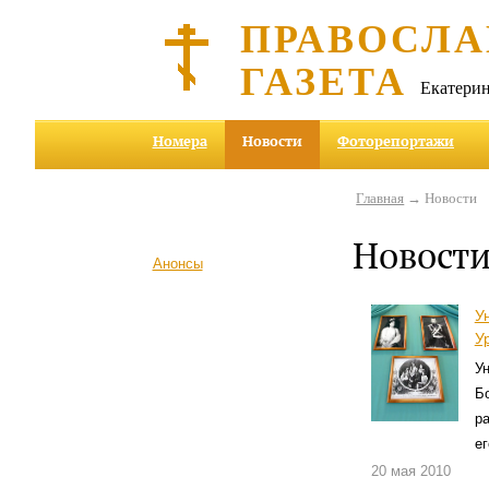
ПРАВОСЛА
ГАЗЕТА
Екатерин
Номера
Новости
Фоторепортажи
Главная
→ Новости
Новост
Анонсы
У
У
У
Б
р
ег
20 мая 2010