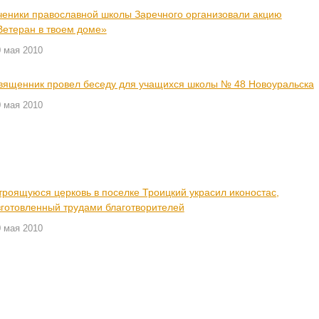
ченики православной школы Заречного организовали акцию
Ветеран в твоем доме»
 мая 2010
вященник провел беседу для учащихся школы № 48 Новоуральска
 мая 2010
троящуюся церковь в поселке Троицкий украсил иконостас,
зготовленный трудами благотворителей
 мая 2010