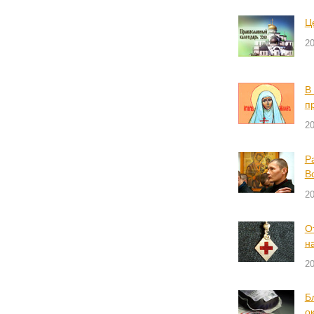
Ц
20
В
п
20
Р
В
20
О
н
20
Б
о