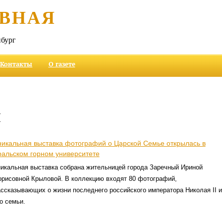
ВНАЯ
бург
Контакты
О газете
и
никальная выставка фотографий о Царской Семье открылась в
ральском горном университете
никальная выставка собрана жительницей города Заречный Ириной
орисовной Крыловой. В коллекцию входят 80 фотографий,
ассказывающих о жизни последнего российского императора Николая II и
о семьи.