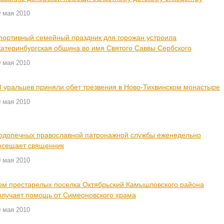
 мая 2010
портивный семейный праздник для горожан устроила
катеринбургская община во имя Святого Саввы Сербского
 мая 2010
8 уральцев приняли обет трезвения в Ново-Тихвинском монастыре
 мая 2010
одопечных православной патронажной службы еженедельно
осещает священник
 мая 2010
ом престарелых поселка Октябрьский Камышловского района
олучает помощь от Симеоновского храма
 мая 2010