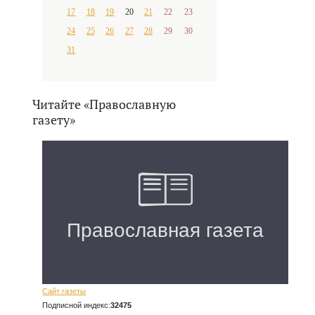
17
18
19
20
21
22
23
24
25
26
27
28
29
30
31
Читайте «Православную
газету»
Сайт газеты
Подписной индекс:
32475