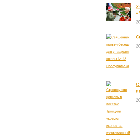
У
«
20
С
20
С
и
20