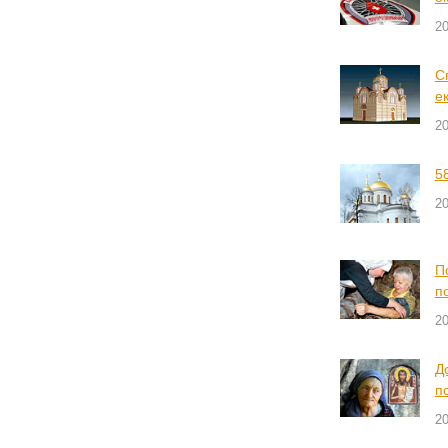
20
С
е
20
5
20
П
п
20
Д
п
20