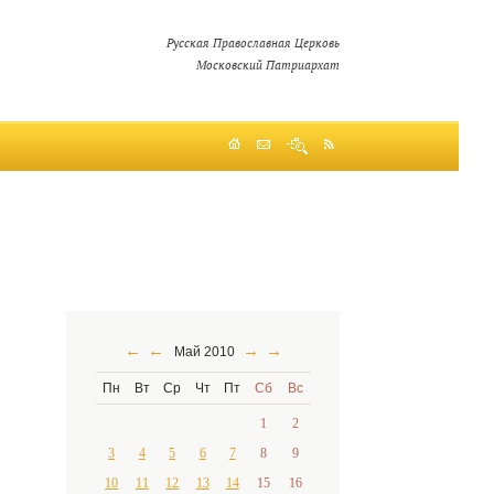
Русская Православная Церковь
Московский Патриархат
←
←
→
→
Май 2010
Пн
Вт
Ср
Чт
Пт
Сб
Вс
1
2
3
4
5
6
7
8
9
10
11
12
13
14
15
16