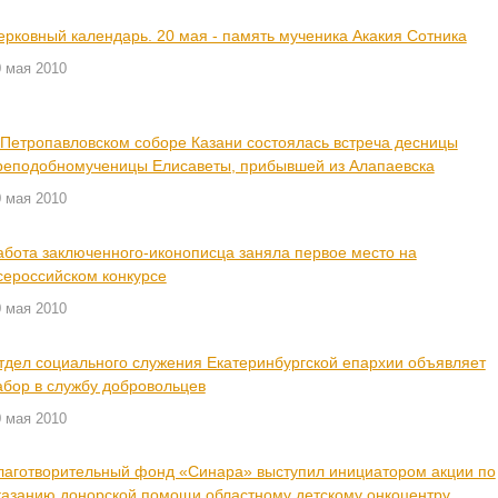
ерковный календарь. 20 мая - память мученика Акакия Сотника
 мая 2010
 Петропавловском соборе Казани состоялась встреча десницы
реподобномученицы Елисаветы, прибывшей из Алапаевска
 мая 2010
абота заключенного-иконописца заняла первое место на
сероссийском конкурсе
 мая 2010
тдел социального служения Екатеринбургской епархии объявляет
абор в службу добровольцев
 мая 2010
лаготворительный фонд «Синара» выступил инициатором акции по
казанию донорской помощи областному детскому онкоцентру