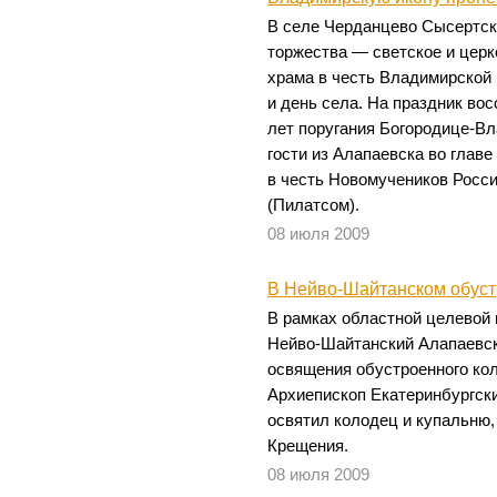
В селе Черданцево Сысертск
торжества — светское и церк
храма в честь Владимирской
и день села. На праздник во
лет поругания Богородице-В
гости из Алапаевска во глав
в честь Новомучеников Росс
(Пилатсом).
08 июля 2009
В Нейво-Шайтанском обуст
В рамках областной целевой
Нейво-Шайтанский Алапаевск
освящения обустроенного кол
Архиепископ Екатеринбургски
освятил колодец и купальню,
Крещения.
08 июля 2009