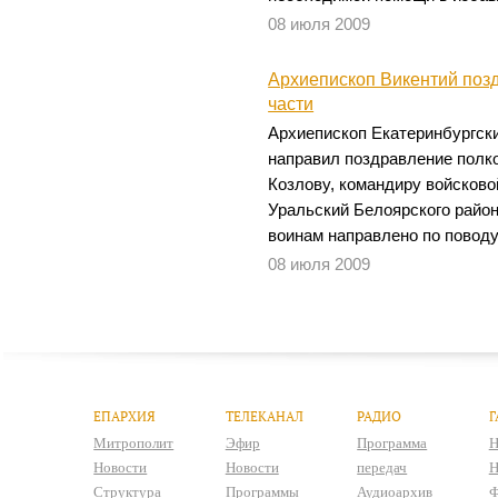
08 июля 2009
Архиепископ Викентий поз
части
Архиепископ Екатеринбургски
направил поздравление пол
Козлову, командиру войсково
Уральский Белоярского райо
воинам направлено по поводу
08 июля 2009
ЕПАРХИЯ
ТЕЛЕКАНАЛ
РАДИО
Г
Митрополит
Эфир
Программа
Н
Новости
Новости
передач
Н
Структура
Программы
Аудиоархив
Ф