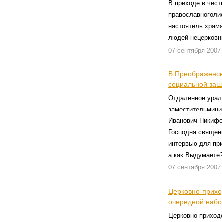
В приходе в чест
православноголис
настоятель храм
людей нецерковн
07 сентября 2007
В Преображенск
социальной защ
Отдаленное урал
заместительмини
Иванович Никифо
Господня священн
интервью для при
а как Выдумаете?
07 сентября 2007
Церковно-прихо
очередной набо
Церковно-приход