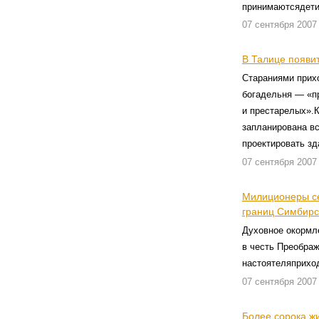
принимаютсядети 
07 сентября 2007
В Талице появи
Стараниями прихо
богадельня — «п
и престарелых».К
запланирована вс
проектировать зд
07 сентября 2007
Милиционеры се
границ Симбирс
Духовное окормл
в честь Преображ
настоятеляприхо
07 сентября 2007
Более сорока ж