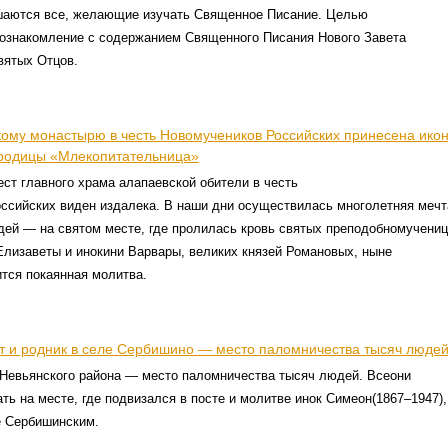
шаются все, желающие изучать Священное Писание. Целью
 ознакомление с содержанием Священного Писания Нового Завета
вятых Отцов.
кому монастырю в честь Новомучеников Российских принесена ико
родицы «Млекопитательница»
ст главного храма алапаевской обители в честь
ссийских виден издалека. В наши дни осуществилась многолетняя мечт
ей — на святом месте, где пролилась кровь святых преподобномучениц
лизаветы и инокини Варвары, великих князей Романовых, ныне
тся покаянная молитва.
т и родник в селе Сербишино — место паломничества тысяч люде
Невьянского района — место паломничества тысяч людей. Всеони
ть на месте, где подвизался в посте и молитве инок Симеон(1867–1947),
 Сербишинским.