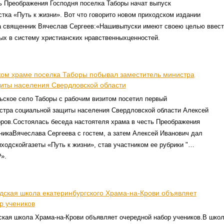
ь Преображения Господня поселка Таборы начат выпуск
тка «Путь к жизни». Вот что говорито новом приходском издании
а священник Вячеслав Сергеев:«Нашивыпуски имеют своею целью ввест
ых в систему христианских нравственныхценностей.
ом храме поселка Таборы побывал заместитель министра
иты населения Свердловской области
ьское село Таборы с рабочим визитом посетил первый
стра социальной защиты населения Свердловской области Алексей
ров.Состоялась беседа настоятеля храма в честь Преображения
икаВячеслава Сергеева с гостем, а затем Алексей Иванович дал
ходскойгазеты «Путь к жизни», став участником ее рубрики "…
».
дская школа екатеринбургского Храма-на-Крови объявляет
р учеников
ская школа Храма-на-Крови объявляет очередной набор учеников.В шко