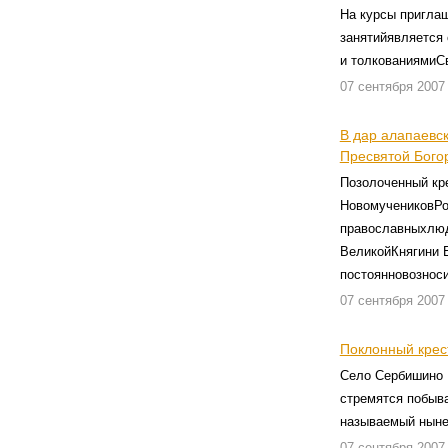
На курсы пригла
занятийявляется
и толкованиямиС
07 сентября 2007
В дар алапаевс
Пресвятой Бого
Позолоченный кре
НовомучениковРо
православныхлюд
ВеликойКнягини Е
постоянновозноси
07 сентября 2007
Поклонный крес
Село Сербишино 
стремятся побыва
называемый ныне
07 сентября 2007