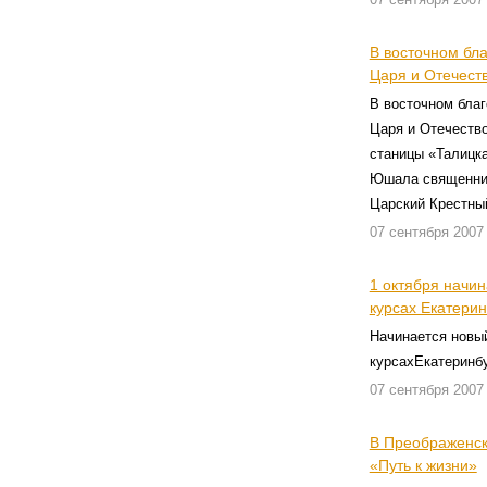
В восточном бл
Царя и Отечест
В восточном благ
Царя и Отечество
станицы «Талицка
Юшала священник 
Царский Крестны
07 сентября 2007
1 октября начин
курсах Екатерин
Начинается новый
курсахЕкатеринбу
07 сентября 2007
В Преображенск
«Путь к жизни»