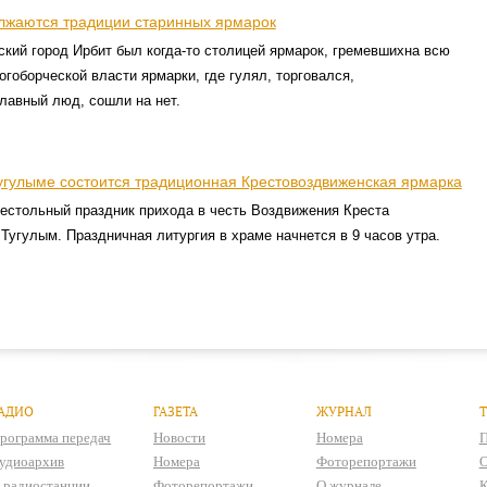
лжаются традиции старинных ярмарок
кий город Ирбит был когда-то столицей ярмарок, гремевшихна всю
огоборческой власти ярмарки, где гулял, торговался,
лавный люд, сошли на нет.
Тугулыме состоится традиционная Крестовоздвиженская ярмарка
естольный праздник прихода в честь Воздвижения Креста
Тугулым. Праздничная литургия в храме начнется в 9 часов утра.
АДИО
ГАЗЕТА
ЖУРНАЛ
рограмма передач
Новости
Номера
П
удиоархив
Номера
Фоторепортажи
О
 радиостанции
Фоторепортажи
О журнале
К