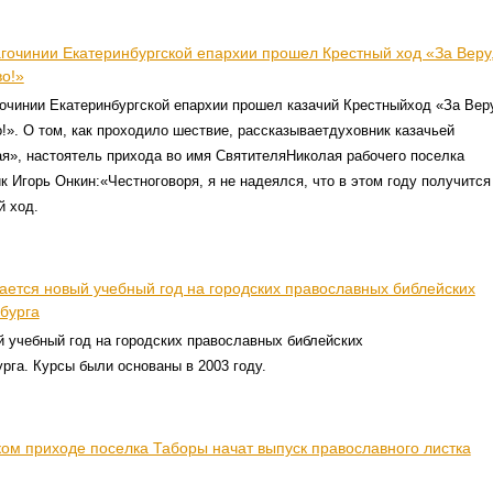
агочинии Екатеринбургской епархии прошел Крестный ход «За Веру
во!»
очинии Екатеринбургской епархии прошел казачий Крестныйход «За Вер
!». О том, как проходило шествие, рассказываетдуховник казачьей
я», настоятель прихода во имя СвятителяНиколая рабочего поселка
Игорь Онкин:«Честноговоря, я не надеялся, что в этом году получится
й ход.
ается новый учебный год на городских православных библейских
бурга
 учебный год на городских православных библейских
рга. Курсы были основаны в 2003 году.
ом приходе поселка Таборы начат выпуск православного листка