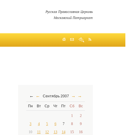
Русская Православная Церковь
Московский Патриархат
←
←
→
→
Сентябрь 2007
Пн
Вт
Ср
Чт
Пт
Сб
Вс
1
2
3
4
5
6
7
8
9
10
11
12
13
14
15
16