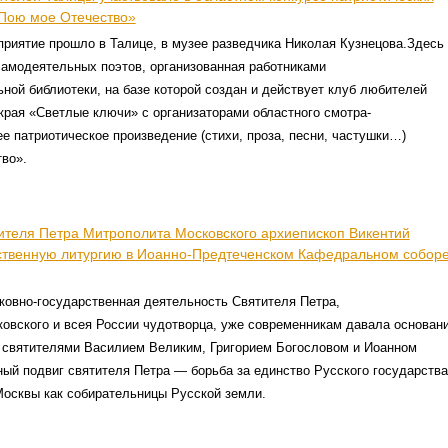
Пою мое Отечество»
риятие прошло в Талице, в музее разведчика Николая Кузнецова.Здесь
самодеятельных поэтов, организованная работниками
ной библиотеки, на базе которой создан и действует клуб любителей
края «Светлые ключи» с организаторами областного смотра-
е патриотическое произведение (стихи, проза, песни, частушки…)
во».
тителя Петра Митрополита Московского архиепископ Викентий
твенную литургию в Иоанно-Предтеченском Кафедральном собор
овно-государственная деятельность Святителя Петра,
овского и всея России чудотворца, уже современникам давала основан
о святителями Василием Великим, Григорием Богословом и Иоанном
ый подвиг святителя Петра — борьба за единство Русского государства
Москвы как собирательницы Русской земли.