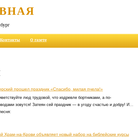
ВНАЯ
бург
Контакты
О газете
и
ерский прошел праздник «Спасибо, милая пчела!»
ветствуйте люд трудовой, что издревле бортниками, а по-
одами зовутся! Затеян сей праздник — в угоду счастью и добру! И…
песня:
ий Храм-на-Крови объявляет новый набор на библейские курсы