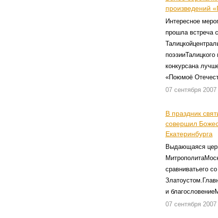
произведений «
Интересное мероп
прошла встреча 
Талицкойцентраль
поэзииТалицкого 
конкурсана лучше
«Поюмоё Отечест
07 сентября 2007
В праздник свя
совершил Божес
Екатеринбурга
Выдающаяся церк
МитрополитаМоск
сравниватьего с
Златоустом.Главн
и благословение
07 сентября 2007