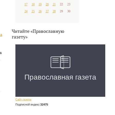
17
18
19
20
21
22
23
24
25
26
27
28
29
30
Читайте «Православную
на
газету»
а
й
Сайт газеты
Подписной индекс:
32475