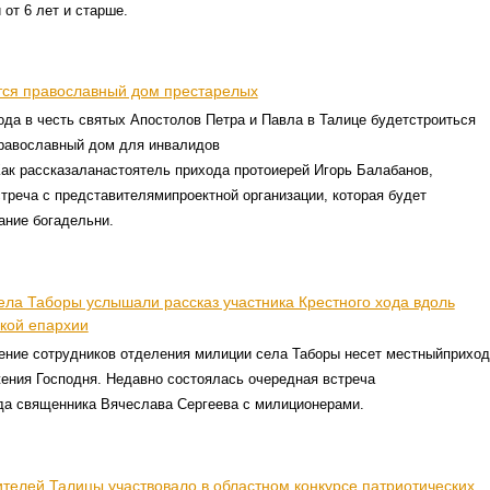
от 6 лет и старше.
тся православный дом престарелых
да в честь святых Апостолов Петра и Павла в Талице будетстроиться
равославный дом для инвалидов
ак рассказаланастоятель прихода протоиерей Игорь Балабанов,
треча с представителямипроектной организации, которая будет
ание богадельни.
ла Таборы услышали рассказ участника Крестного хода вдоль
кой епархии
ение сотрудников отделения милиции села Таборы несет местныйприход
ения Господня. Недавно состоялась очередная встреча
да священника Вячеслава Сергеева с милиционерами.
ителей Талицы участвовало в областном конкурсе патриотических