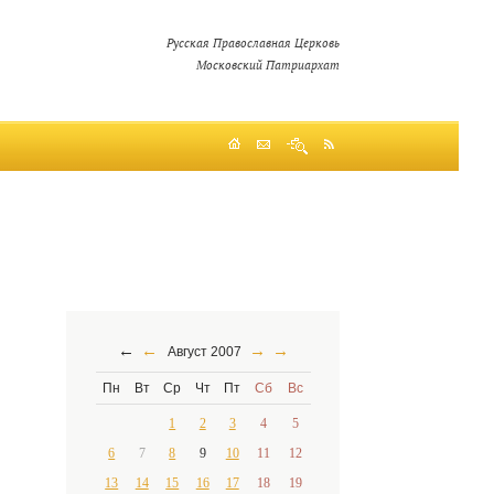
Русская Православная Церковь
Московский Патриархат
←
←
→
→
Август 2007
Пн
Вт
Ср
Чт
Пт
Сб
Вс
1
2
3
4
5
6
7
8
9
10
11
12
13
14
15
16
17
18
19