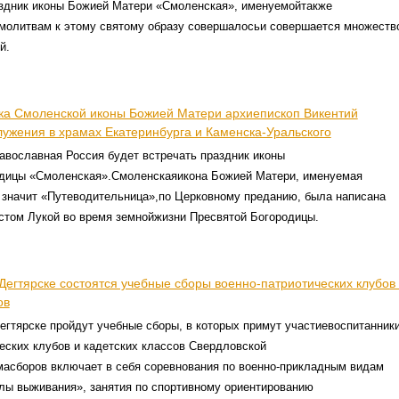
аздник иконы Божией Матери «Смоленская», именуемойтакже
 молитвам к этому святому образу совершалосьи совершается множеств
й.
ика Смоленской иконы Божией Матери архиепископ Викентий
лужения в храмах Екатеринбурга и Каменска-Уральского
равославная Россия будет встречать праздник иконы
дицы «Смоленская».Смоленскаяикона Божией Матери, именуемая
 значит «Путеводительница»,по Церковному преданию, была написана
стом Лукой во время земнойжизни Пресвятой Богородицы.
 Дегтярске состоятся учебные сборы военно-патриотических клубов
ов
Дегтярске пройдут учебные сборы, в которых примут участиевоспитанник
еских клубов и кадетских классов Свердловской
масборов включает в себя соревнования по военно-прикладным видам
лы выживания», занятия по спортивному ориентированию