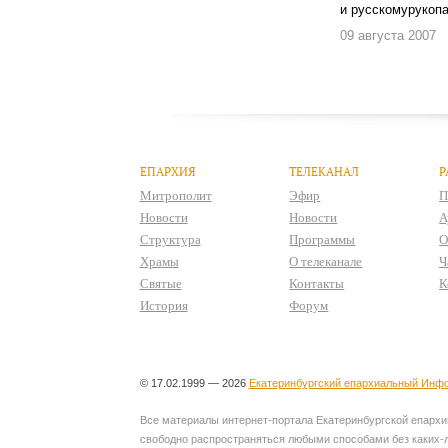
и русскомурукоп
09 августа 2007
ЕПАРХИЯ
ТЕЛЕКАНАЛ
Р
Митрополит
Эфир
П
Новости
Новости
А
Структура
Программы
О
Храмы
О телеканале
Ч
Святые
Контакты
К
История
Форум
© 17.02.1999 — 2026
Екатеринбургский епархиальный Инфо
Все материалы интернет-портала Екатеринбургской епархии
свободно распространяться любыми способами без каких-л