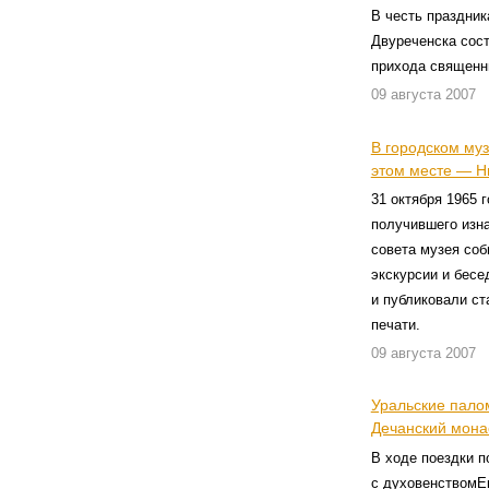
В честь праздни
Двуреченска сос
прихода священн
09 августа 2007
В городском му
этом месте — Н
31 октября 1965 
получившего изн
совета музея со
экскурсии и бесе
и публиковали ст
печати.
09 августа 2007
Уральские пало
Дечанский мона
В ходе поездки п
с духовенствомЕ