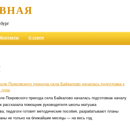
ВНАЯ
бург
Контакты
О газете
и
оле Покровского прихода села Байкалово началась подготовка к
 года
ле Покровского прихода села Байкалово началась подготовкак началу
Как рассказала помощник руководителя школы матушка
а, педагоги готовят методические пособия, разрабатывают планы
аны не только на ближайшие месяцы — на весь год.