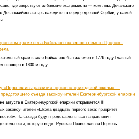
сово, где зверствуют албанские экстремисты — комплекс Дечанского
о-Дечанскиймонастырь находится в сердце древней Сербии, у самой
ы.
кровском храме села Байкалово завершен ремонт Пророко-
дела
естольный храм в селе Байкалово был заложен в 1779 году.Главный
л освящен в 1800-м году.
у «Перспективы развития церковно-приходской школы» —
ь предстоящего съезда законоучителей Екатеринбургской епархии
не августа в Екатеринбургской епархии открывается III
х законоучителей «Школа двадцать первого века: приоритет
ностей». На съезде будут представлены все направления
деятельности, которую ведет Русская Православная Церковь.