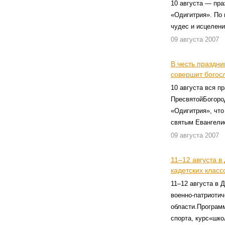
10 августа — пр
«Одигитрия». По
чудес и исцелени
09 августа 2007
В честь праздн
совершит богос
10 августа вся п
ПресвятойБогоро
«Одигитрия», что
святым Евангели
09 августа 2007
11–12 августа в
кадетских класс
11–12 августа в 
военно-патриотич
области.Програм
спорта, курс«шко