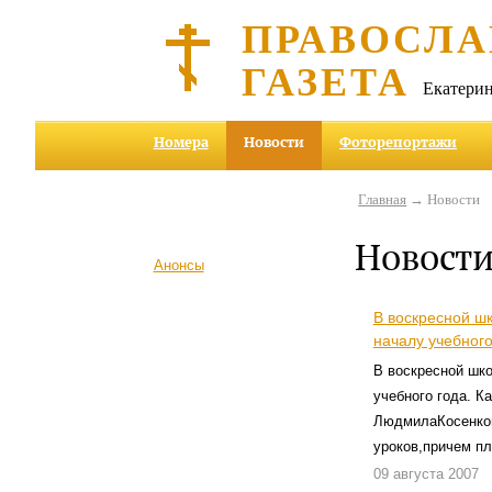
ПРАВОСЛА
ГАЗЕТА
Екатерин
Номера
Новости
Фоторепортажи
Главная
→ Новости
Новост
Анонсы
В воскресной шк
началу учебного
В воскресной шко
учебного года. 
ЛюдмилаКосенков
уроков,причем пл
09 августа 2007