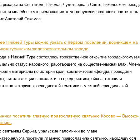
ка рождества Святителя Николая Чудотворца в Свято-Никольскомприход
тоится молебен с чтением акафиста.Богослужениевозглавит настоятель
ик Анатолий Сикамов.
зее Нижней Туры можно узнать о первом поселении, возникшем на
ижнетуринском железоковательном заводе
года в Нижней Туре состоялось торжественное открытие городскогомузея
ачально статус народного, работающего на общественныхначалах. Член
бирали материалы по истории края, комплектовалифонды, проводили
ды, читали лекции в школах и на предприятияхрайона, готовили
атьи по историко-краеведческой тематике в местнойпериодической
мники посетили главную православную святыню Косово — Высоко-
стырь
о святыням Сербии, уральские паломники во главе
катеринбурга посетили главную православную святыню, находящуюся