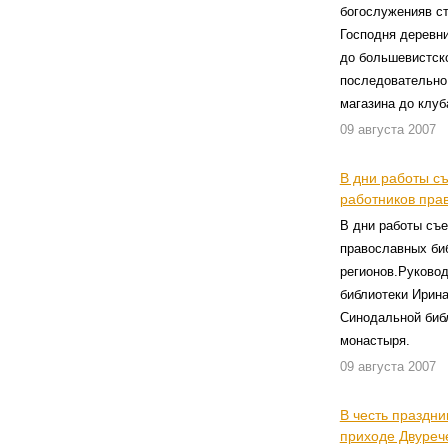
богослуженияв с
Господня деревн
до большевистск
последовательно
магазина до клуб
09 августа 2007
В дни работы съ
работников пра
В дни работы съе
православных би
регионов.Руковод
библиотеки Ирин
Синодальной биб
монастыря.
09 августа 2007
В честь праздн
приходе Двуреч