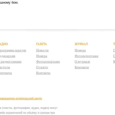
ашному бою.
АДИО
ГАЗЕТА
ЖУРНАЛ
рограмма передач
Новости
Номера
П
удиоархив
Номера
Фоторепортажи
О
 радиостанции
Фоторепортажи
О журнале
К
астоты
О газете
Контакты
онтакты
Контакты
рмационно-издательский центр
 (тексты, фотографии, аудио, видео) могут
ибо ограничений по объёму и срокам при