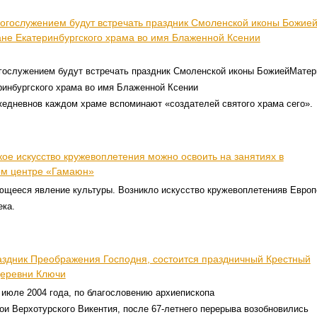
гослужением будут встречать праздник Смоленской иконы Божие
не Екатеринбургского храма во имя Блаженной Ксении
ослужением будут встречать праздник Смоленской иконы БожиейМатер
ринбургского храма во имя Блаженной Ксении
жедневнов каждом храме вспоминают «создателей святого храма сего».
ое искусство кружевоплетения можно освоить на занятиях в
ом центре «Гамаюн»
щееся явление культуры. Возникло искусство кружевоплетенияв Европ
ека.
раздник Преображения Господня, состоится праздничный Крестный
деревни Ключи
в июле 2004 года, по благословению архиепископа
ои Верхотурского Викентия, после 67-летнего перерыва возобновились