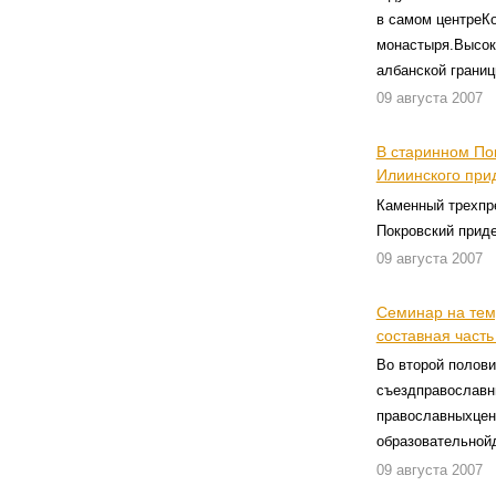
в самом центреКо
монастыря.Высок
албанской границ
09 августа 2007
В старинном По
Илиинского при
Каменный трехпр
Покровский приде
09 августа 2007
Семинар на тем
составная част
Во второй полови
съездправославны
православныхцен
образовательной
09 августа 2007