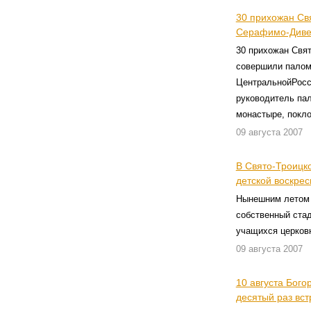
30 прихожан Св
Серафимо-Диве
30 прихожан Свят
совершили палом
ЦентральнойРосс
руководитель па
монастыре, покл
09 августа 2007
В Свято-Троицк
детской воскре
Нынешним летом 
собственный стад
учащихся церков
09 августа 2007
10 августа Бог
десятый раз вс