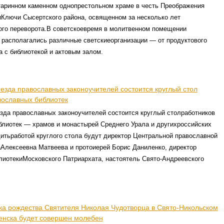
таринном каменном однопрестольном храме в честь Преображения
иКлючи Сысертского района, освященном за несколько лет
ого переворота.В советскоевремя в молитвенном помещении
 располагались различные светскиеорганизации — от продуктового
а с библиотекой и актовым залом.
езда православных законоучителей состоится круглый стол
вославных библиотек
зда православных законоучителей состоится круглый столработников
блиотек — храмов и монастырей Среднего Урала и другихроссийских
итьработой круглого стола будут директор Центральной православной
аАлексеевна Матвеева и протоиерей Борис Даниленко, директор
лиотекиМосковского Патриархата, настоятель Свято-Андреевского
ика рождества Святителя Николая Чудотворца в Свято-Никольском
енска будет совершен молебен