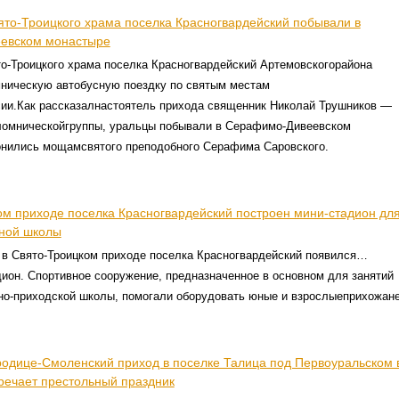
ято-Троицкого храма поселка Красногвардейский побывали в
евском монастыре
о-Троицкого храма поселка Красногвардейский Артемовскогорайона
ническую автобусную поездку по святым местам
ии.Как рассказалнастоятель прихода священник Николай Трушников —
ломническойгруппы, уральцы побывали в Серафимо-Дивеевском
онились мощамсвятого преподобного Серафима Саровского.
ом приходе поселка Красногвардейский построен мини-стадион дл
сной школы
в Свято-Троицком приходе поселка Красногвардейский появился…
ион. Спортивное сооружение, предназначенное в основном для занятий
но-приходской школы, помогали оборудовать юные и взрослыеприхожане
ородице-Смоленский приход в поселке Талица под Первоуральском 
тречает престольный праздник