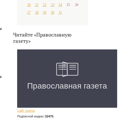
20
21
22
23
24
25
26
й
27
28
29
30
31
и
Читайте «Православную
газету»
е
Сайт газеты
Подписной индекс:
32475