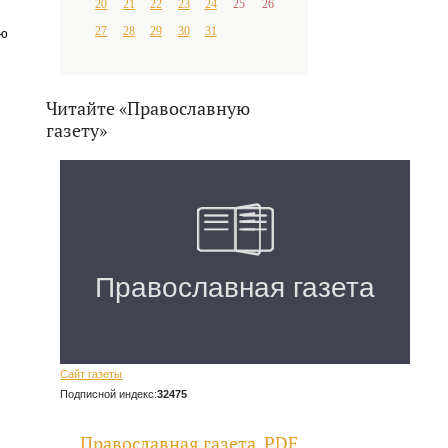
20
21
22
23
24
25
26
27
28
29
30
31
ую
Читайте «Православную
газету»
Сайт газеты
Подписной индекс:
32475
Православная газета. PDF