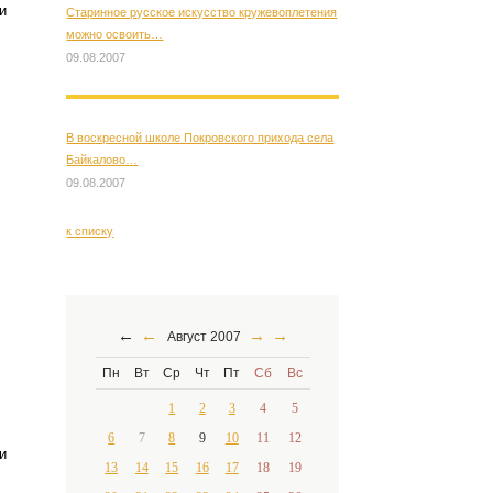
и
Старинное русское искусство кружевоплетения
можно освоить…
09.08.2007
В воскресной школе Покровского прихода села
Байкалово…
09.08.2007
к списку
←
←
→
→
Август 2007
Пн
Вт
Ср
Чт
Пт
Сб
Вс
1
2
3
4
5
6
7
8
9
10
11
12
и
13
14
15
16
17
18
19