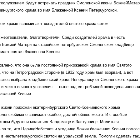
ослужением будут встречать праздник Смоленской иконы БожиейМатер
инбургского храма во имя Блаженной Ксении Петербургской.
ом храме вспоминают «создателей святого храма сего».
 жертвователи, благотворители. Среди создателей храма в честь
 Божией Матери на старейшем петербургском Смоленском кладбище
мает святая блаженная Ксения.
влено, что она была постоянной прихожанкой храма во имя Святого
что на Петроградской стороне (в 1932 году храм был взорван), а вот
вигов выбрала кладбищенский храм. Неподалеку от Смоленского храма
и место вечного упокоения — ныне над ее гробницей возведена часовня
лаженной Ксении.
жизни прихожан екатеринбургского Свято-Ксениевского храма
оленскойиконе занимает особое, достойнейшее место. И с особым
ством будутони молиться Владычице и Заступнице. Молиться
 за то, что ЦарицаНебесная и угодница Божия блаженная Ксения помогл
 в честьпетербургской святой на уральской земле. Помогли сделать так,