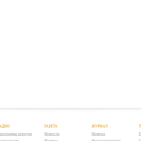
АДИО
ГАЗЕТА
ЖУРНАЛ
рограмма передач
Новости
Номера
П
удиоархив
Номера
Фоторепортажи
О