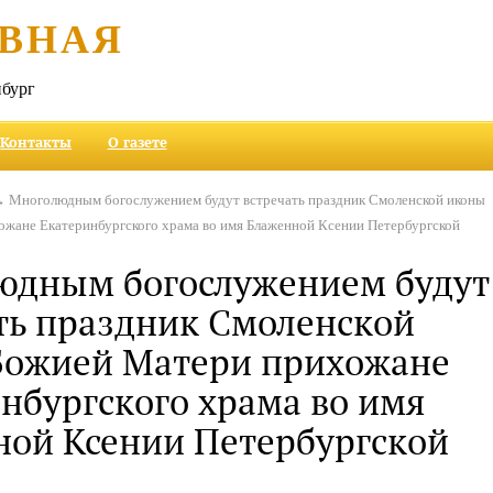
ВНАЯ
бург
Контакты
О газете
 Многолюдным богослужением будут встречать праздник Смоленской иконы
жане Екатеринбургского храма во имя Блаженной Ксении Петербургской
юдным богослужением будут
ть праздник Смоленской
Божией Матери прихожане
нбургского храма во имя
ой Ксении Петербургской