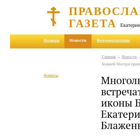
ПРАВОСЛА
ГАЗЕТА
Екатерин
Номера
Новости
Фоторепортажи
Главная
→
Новости
→
Божией Матери прихо
Анонсы
Многол
встреча
иконы 
Екатери
Блаженн