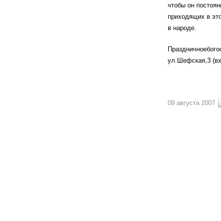
чтобы он постоян
приходящих в это
в народе.
Праздничноебогос
ул.Шефская,3 (вх
09 августа 2007