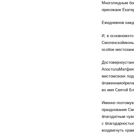
Многолюдным бог
прихожане Екатер
Ежедневнов кажд
И, в основномэто
Смоленскойиконы
особое местозани
Достоверноустано
АпостолаМатфея, 
местомсвоих под
блаженнаяобрела 
во имя Святой Б
Именно поэтомув 
празднование См
благодатным чув
с благодарностью
воздвигнуть храм