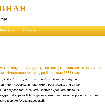
ВНАЯ
бург
Контакты
О газете
и
 Екатеринбурге была учреждена городская богадельня «в память
ния Императора Александра II 4 апреля 1866 года»
в декабре 1867 года, в Екатеринбурге была учреждена
льня «для содержания одиноких престарелых и увечных
льня создавалась в ознаменование чудесного спасения
ндра II 4 апреля 1866 года во время покушения террориста. Потому
наименование Александровской.