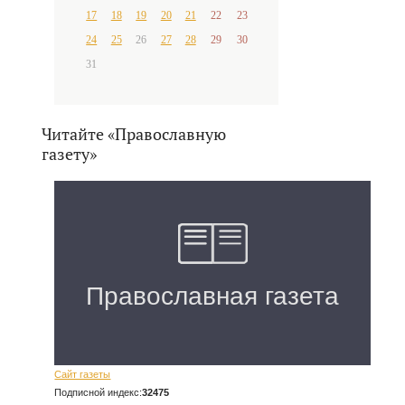
17
18
19
20
21
22
23
24
25
26
27
28
29
30
31
Читайте «Православную
газету»
Сайт газеты
Подписной индекс:
32475