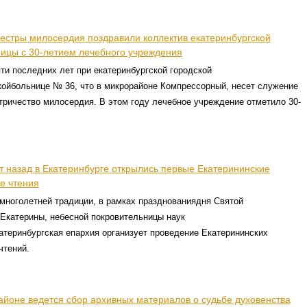
естры милосердия поздравили коллектив екатеринбургской
ницы с 30-летием лечебного учреждения
ти последних лет при екатеринбургской городской
койбольнице № 36, что в микрорайоне Компрессорный, несет служение
ричество милосердия. В этом году лечебное учреждение отметило 30-
т назад в Екатеринбурге открылись первые Екатерининские
е чтения
многолетней традиции, в рамках празднованиядня Святой
Екатерины, небесной покровительницы наук
атеринбургская епархия организует проведение Екатерининских
чтений.
айоне ведется сбор архивных материалов о судьбе духовенства