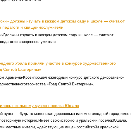
оки» должны изучать в каждом детском саду и школе — считают
е педагоги и священнослужители
ки"должны изучать в каждом детском саду и школе — считают
 педагогии священнослужители.
реднего Урала приняли участие в конкурсе художественного
ад Святой Екатерины»
ом Храме-на-Кровипрошел ежегодный конкурс детского декоративно-
дожественноготворчества «Град Святой Екатерины».
нилось школьному музею поселка Юшала
й пункт — будь то маленькая деревенька или многолюдный город,имеет
еповторимую историю.Имеет своюисторию и уральский поселокЮшала.
ами местные жители, «действующие лица» российскойи уральской