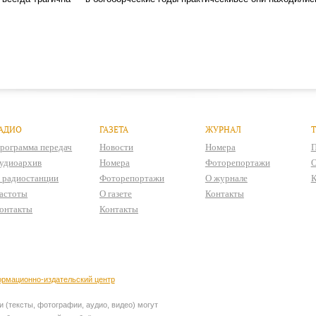
АДИО
ГАЗЕТА
ЖУРНАЛ
рограмма передач
Новости
Номера
П
удиоархив
Номера
Фоторепортажи
О
 радиостанции
Фоторепортажи
О журнале
К
астоты
О газете
Контакты
онтакты
Контакты
рмационно-издательский центр
 (тексты, фотографии, аудио, видео) могут