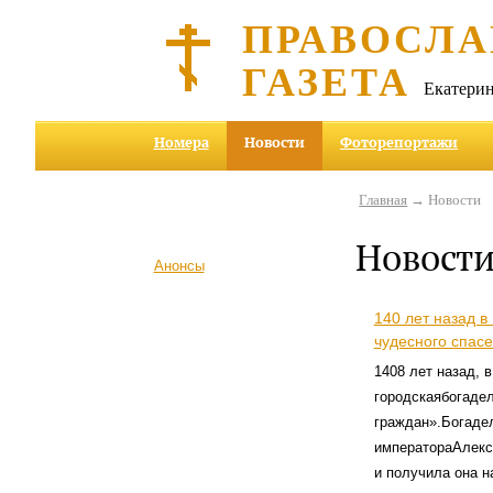
ПРАВОСЛА
ГАЗЕТА
Екатерин
Номера
Новости
Фоторепортажи
Главная
→ Новости
Новост
Анонсы
140 лет назад в
чудесного спасе
1408 лет назад, 
городскаябогаде
граждан».Богаде
императораАлекса
и получила она 