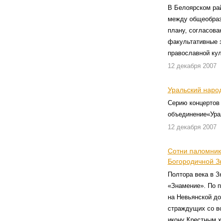
В Белоярском ра
между общеобраз
плану, согласова
факультативные 
православной ку
12 декабря 2007
Уральский наро
Серию концертов 
объединение«Ура
12 декабря 2007
Сотни паломник
Богородичной З
Полтора века в 
«Знамение». По п
на Невьянской до
страждущих со вс
икону Крестным х