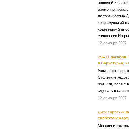
прошлой и насто
временне прерыв
деятельностью.Д
краеведческий му
краеведы»,благо
священник Игорь
12 декабря 2007
29–31 декабря 
в Верхотурье, 
Урал, с его царс
Столетние кедры,
родники, поля с 
слушать и славит
12 декабря 2007
Диск сербских 
сербскому наро
Монахини екатери