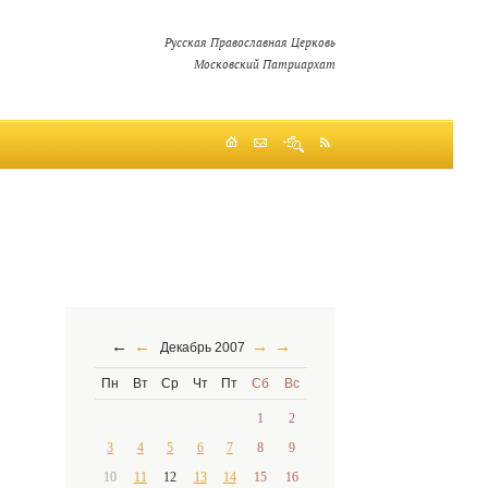
Русская Православная Церковь
Московский Патриархат
←
←
→
→
Декабрь 2007
Пн
Вт
Ср
Чт
Пт
Сб
Вс
1
2
3
4
5
6
7
8
9
10
11
12
13
14
15
16