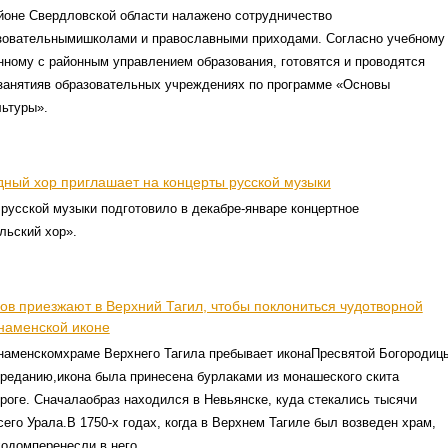
йоне Свердловской области налажено сотрудничество
овательнымишколами и православными приходами. Согласно учебному
нному с районным управлением образования, готовятся и проводятся
занятияв образовательных учреждениях по программе «Основы
льтуры».
дный хор приглашает на концерты русской музыки
русской музыки подготовило в декабре-январе концертное
льский хор».
ов приезжают в Верхний Тагил, чтобы поклониться чудотворной
наменской иконе
Знаменскомхраме Верхнего Тагила пребывает иконаПресвятой Богородиц
реданию,икона была принесена бурлаками из монашеского скита
роге. Сначалаобраз находился в Невьянске, куда стекались тысячи
его Урала.В 1750-х годах, когда в Верхнем Тагиле был возведен храм,
одомперенесли в него.