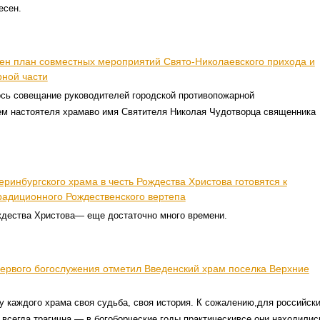
есен.
лен план совместных мероприятий Свято-Николаевского прихода и
рной части
ось совещание руководителей городской противопожарной
ем настоятеля храмаво имя Святителя Николая Чудотворца священника
ринбургского храма в честь Рождества Христова готовятся к
радиционного Рождественского вертепа
ждества Христова— еще достаточно много времени.
первого богослужения отметил Введенский храм поселка Верхние
 у каждого храма своя судьба, своя история. К сожалению,для российск
 всегда трагична — в богоборческие годы практическивсе они находилис