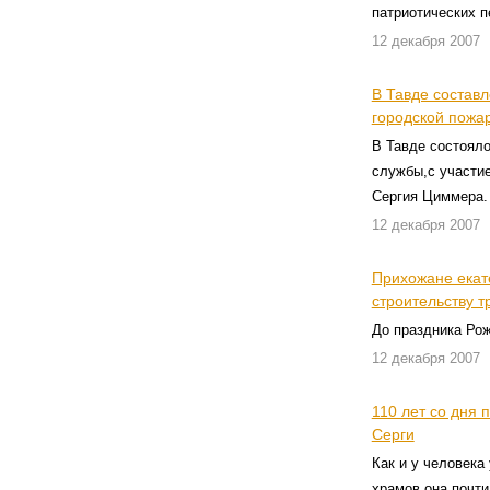
патриотических п
12 декабря 2007
В Тавде состав
городской пожа
В Тавде состоял
службы,с участи
Сергия Циммера.
12 декабря 2007
Прихожане екате
строительству т
До праздника Ро
12 декабря 2007
110 лет со дня 
Серги
Как и у человека
храмов она почти