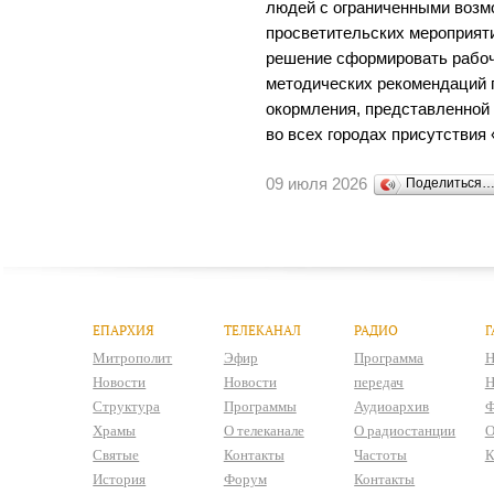
людей с ограниченными возм
просветительских мероприяти
решение сформировать рабоч
методических рекомендаций 
окормления, представленной 
во всех городах присутствия
09 июля 2026
Поделиться
ЕПАРХИЯ
ТЕЛЕКАНАЛ
РАДИО
Г
Митрополит
Эфир
Программа
Н
Новости
Новости
передач
Н
Структура
Программы
Аудиоархив
Ф
Храмы
О телеканале
О радиостанции
О
Святые
Контакты
Частоты
К
История
Форум
Контакты