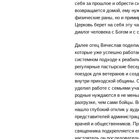
себя за прошлое и обрести с
возвращается домой, ему нуж
физические раны, но и прими
Церковь берет на себя эту ч
диалог человека с Богом и с 
Далее отец Вячеслав подели
которые уже успешно работаю
системном подходе к реабил
регулярные пастырские бесе
поездок для ветеранов и со
внутри приходской общины. 
уделил работе с семьями уча
родные нуждаются в не мень
разгрузке, чем сами бойцы. 
нашло глубокий отклик у ауд
представителей администраци
врачей и общественников. Пр
священника подкрепляется ег
настоятель он последователь