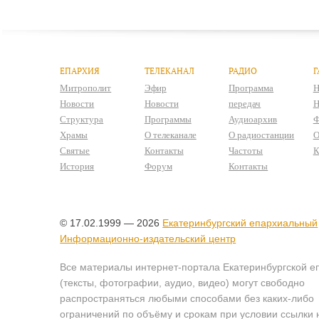
ЕПАРХИЯ
ТЕЛЕКАНАЛ
РАДИО
Г
Митрополит
Эфир
Программа
Н
Новости
Новости
передач
Н
Структура
Программы
Аудиоархив
Ф
Храмы
О телеканале
О радиостанции
О
Святые
Контакты
Частоты
К
История
Форум
Контакты
© 17.02.1999 — 2026
Екатеринбургский епархиальный
Информационно-издательский центр
Все материалы интернет-портала Екатеринбургской е
(тексты, фотографии, аудио, видео) могут свободно
распространяться любыми способами без каких-либо
ограничений по объёму и срокам при условии ссылки 