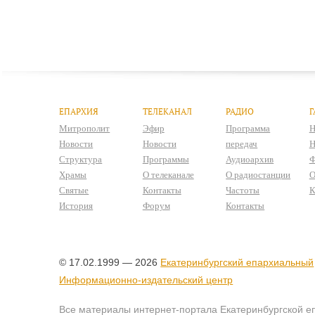
ЕПАРХИЯ
ТЕЛЕКАНАЛ
РАДИО
Г
Митрополит
Эфир
Программа
Н
Новости
Новости
передач
Н
Структура
Программы
Аудиоархив
Ф
Храмы
О телеканале
О радиостанции
О
Святые
Контакты
Частоты
К
История
Форум
Контакты
© 17.02.1999 — 2026
Екатеринбургский епархиальный
Информационно-издательский центр
Все материалы интернет-портала Екатеринбургской е