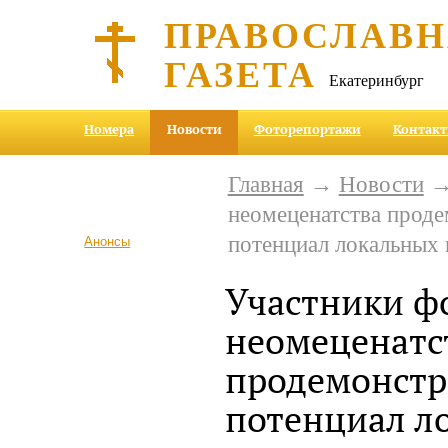
ПРАВОСЛАВ
ГАЗЕТА
Екатеринбург
Номера
Новости
Фоторепортажи
Контак
Главная
→
Новости
→
неомеценатства прод
потенциал локальных 
Анонсы
Участники ф
неомеценатс
продемонстр
потенциал л