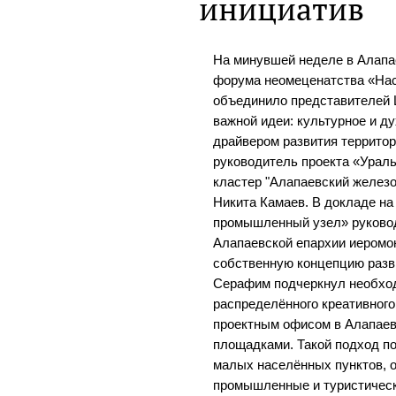
инициатив
На минувшей неделе в Алапа
форума неомеценатства «Нас
объединило представителей Ц
важной идеи: культурное и д
драйвером развития террито
руководитель проекта «Урал
кластер "Алапаевский желез
Никита Камаев. В докладе на
промышленный узел» руковод
Алапаевской епархии иеромо
собственную концепцию разви
Серафим подчеркнул необхо
распределённого креативног
проектным офисом в Алапаев
площадками. Такой подход п
малых населённых пунктов, 
промышленные и туристическ