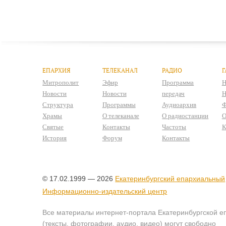
ЕПАРХИЯ
ТЕЛЕКАНАЛ
РАДИО
Г
Митрополит
Эфир
Программа
Н
Новости
Новости
передач
Н
Структура
Программы
Аудиоархив
Ф
Храмы
О телеканале
О радиостанции
О
Святые
Контакты
Частоты
К
История
Форум
Контакты
© 17.02.1999 — 2026
Екатеринбургский епархиальный
Информационно-издательский центр
Все материалы интернет-портала Екатеринбургской е
(тексты, фотографии, аудио, видео) могут свободно