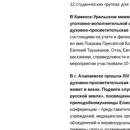
12 студенческих группах для
В Каменск-Уральском меж
уголовно-исполнительной 
духовно-просветительская 
состоящими на учете в филиа
во имя Покрова Пресвятой Бо
Евгений Таушканов. Отец Ев
раскаянии, справедливости и
мероприятии участвовали 10 
В г. Алапаевске прошла XIV
духовно‑просветительская
живет в веках. Подвиги сл
русской земле», посвященн
преподобномученицы Елис
конференции – представител
учреждений, медицинских ор
объединений и неравнодушны
примеры святых подвижников 