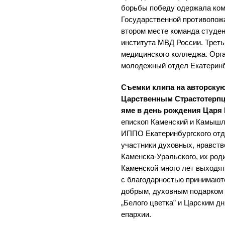
борьбы победу одержала ком
Государственной противопож
втором месте команда студен
института МВД России. Треть
медицинского колледжа. Орг
молодежный отдел Екатеринб
Съемки клипа на авторску
Царственным Страстотерпц
яме в день рождения Царя Н
епископ Каменский и Камышл
ИППО Екатеринбургского отде
участники духовных, нравстве
Каменска-Уральского, их роди
Каменской много лет выходят
с благодарностью принимают
добрым, духовным подарком 
„Белого цветка” и Царским дн
епархии.