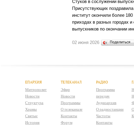
Стуков в сослужении выпускн
Присутствующих поздравила р
институт окончили более 180
приходах в разных городах и
выпускников по окончании ин
02 июня 2026
Поделиться
ЕПАРХИЯ
ТЕЛЕКАНАЛ
РАДИО
Г
Митрополит
Эфир
Программа
Н
Новости
Новости
передач
Н
Структура
Программы
Аудиоархив
Ф
Храмы
О телеканале
О радиостанции
О
Святые
Контакты
Частоты
К
История
Форум
Контакты