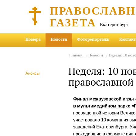
ПРАВОСЛАВ
ГАЗЕТА
Екатеринбург
Номера
Новости
Фоторепортажи
Контак
Главная
→
Новости
→ Неделя: 10 ново
Неделя: 10 но
Анонсы
православной
Финал межвузовской игры 
в мультимедийном парке «Р
посвященной истории Велико
участвовало 10 команд из в
заведений Екатеринбурга. Уч
проходившие в формате викт