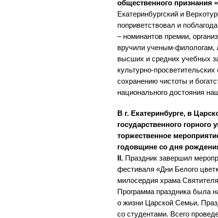
общественного признания
Екатеринбургский и Верхотур
поприветствовал и поблагода
– номинантов премии, органи
вручили ученым-филологам, 
высших и средних учебных з
культурно-просветительских
сохранению чистоты и богатс
национального достояния на
В г. Екатеринбурге, в Царс
государственного горного 
торжественное мероприятие
годовщине со дня рождени
II.
Праздник завершил меропр
фестиваля «Дни Белого цвет
милосердия храма Святителя
Программа праздника была 
о жизни Царской Семьи. Пра
со студентами. Всего провед