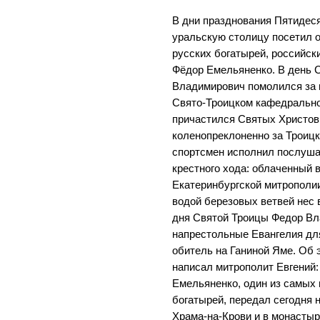
В дни празднования Пятидесят
уральскую столицу посетил о
русских богатырей, российс
Фёдор Емельяненко. В день 
Владимирович помолился за 
Свято-Троицком кафедрально
причастился Святых Христо
коленопреклоненно за Троицк
спортсмен исполнил послуша
крестного хода: облаченный 
Екатеринбургской митрополии
водой березовых ветвей нес 
дня Святой Троицы Федор В
напрестольные Евангелия дл
обитель на Ганиной Яме. Об 
написал митрополит Евгений
Емельяненко, один из самых 
богатырей, передал сегодня 
Храма-на-Крови и в монастырь