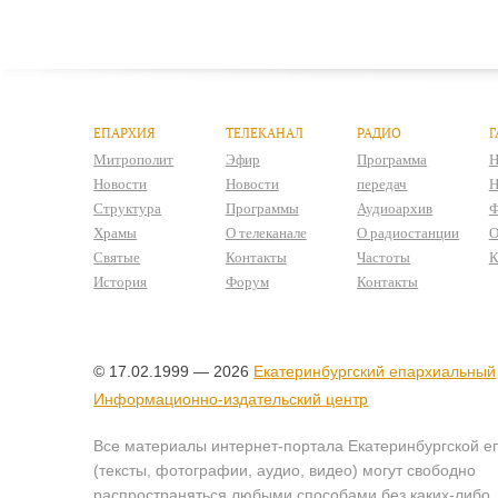
ЕПАРХИЯ
ТЕЛЕКАНАЛ
РАДИО
Г
Митрополит
Эфир
Программа
Н
Новости
Новости
передач
Н
Структура
Программы
Аудиоархив
Ф
Храмы
О телеканале
О радиостанции
О
Святые
Контакты
Частоты
К
История
Форум
Контакты
© 17.02.1999 — 2026
Екатеринбургский епархиальный
Информационно-издательский центр
Все материалы интернет-портала Екатеринбургской е
(тексты, фотографии, аудио, видео) могут свободно
распространяться любыми способами без каких-либо