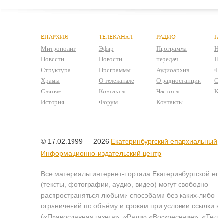
ЕПАРХИЯ
ТЕЛЕКАНАЛ
РАДИО
Г
Митрополит
Эфир
Программа
Н
Новости
Новости
передач
Н
Структура
Программы
Аудиоархив
Ф
Храмы
О телеканале
О радиостанции
О
Святые
Контакты
Частоты
К
История
Форум
Контакты
© 17.02.1999 — 2026
Екатеринбургский епархиальный
Информационно-издательский центр
Все материалы интернет-портала Екатеринбургской е
(тексты, фотографии, аудио, видео) могут свободно
распространяться любыми способами без каких-либо
ограничений по объёму и срокам при условии ссылки 
(«Православная газета», «Радио «Воскресение», «Те