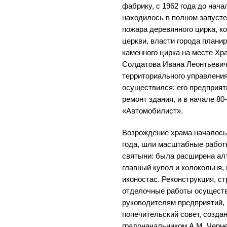
фабрику, с 1962 года до нач
находилось в полном запуст
пожара деревянного цирка, к
церкви, власти города плани
каменного цирка на месте Хр
Солдатова Ивана Леонтьевич
территориального управления
осуществился: его предприя
ремонт здания, и в начале 80
«Автомобилист».
Возрождение храма началось в
года, шли масштабные работ
святыни: была расширена алт
главный купол и колокольня,
иконостас. Реконструкция, с
отделочные работы осущест
руководителям предприятий,
попечительский совет, создан
градоначальником А.М. Черн