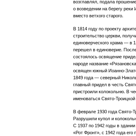
возглавлял, подала прошение
о возведении на берегу реки
вместо ветхого старого.
В 1814 году по проекту архи
строительство церкви, получ
единоверческого храма — в 1
перешел в единоверие. После
состоялось освящение придел
народе название «Рязановска
освящен южный Иоанно-Злато
1849 года — северный Николь
главный придел в честь Свято
пристроили колокольню. В че
именоваться Свято-Троицкой
В феврале 1930 года Свято-Т
Разрушили купол и колокольн
С 1937 по 1942 годы в здани
«Рот Фронт», с 1942 года его