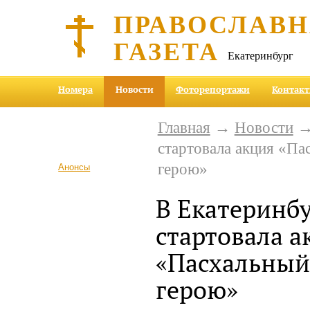
ПРАВОСЛАВ
ГАЗЕТА
Екатеринбург
Номера
Новости
Фоторепортажи
Контак
Главная
→
Новости
→ 
стартовала акция «Па
герою»
Анонсы
В Екатеринб
стартовала а
«Пасхальный
герою»