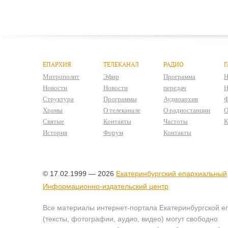
ЕПАРХИЯ
ТЕЛЕКАНАЛ
РАДИО
Г
Митрополит
Эфир
Программа
Н
Новости
Новости
передач
Н
Структура
Программы
Аудиоархив
Ф
Храмы
О телеканале
О радиостанции
О
Святые
Контакты
Частоты
К
История
Форум
Контакты
© 17.02.1999 — 2026
Екатеринбургский епархиальный
Информационно-издательский центр
Все материалы интернет-портала Екатеринбургской е
(тексты, фотографии, аудио, видео) могут свободно