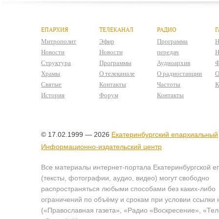
ЕПАРХИЯ
ТЕЛЕКАНАЛ
РАДИО
Г
Митрополит
Эфир
Программа
Н
Новости
Новости
передач
Н
Структура
Программы
Аудиоархив
Ф
Храмы
О телеканале
О радиостанции
О
Святые
Контакты
Частоты
К
История
Форум
Контакты
© 17.02.1999 — 2026
Екатеринбургский епархиальный
Информационно-издательский центр
Все материалы интернет-портала Екатеринбургской е
(тексты, фотографии, аудио, видео) могут свободно
распространяться любыми способами без каких-либо
ограничений по объёму и срокам при условии ссылки 
(«Православная газета», «Радио «Воскресение», «Те