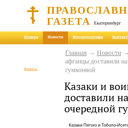
ПРАВОСЛАВ
ГАЗЕТА
Екатеринбург
Номера
Новости
Фоторепортажи
Контак
Главная
→
Новости
→ 
афганцы доставили н
гумконвой
Анонсы
Казаки и во
доставили н
очередной г
Казаки Пятого и Тоболо-Исет