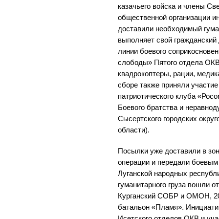
казачьего войска и члены Св
общественной организации и
доставили необходимый гуман
выполняет свой гражданский 
линии боевого соприкосновен
слободы» Пятого отдела ОКВ
квадрокоптеры, рации, медик
сборе также приняли участие
патриотического клуба «Рос
Боевого братства и неравно
Сысертского городских округ
области).
Посылки уже доставили в зо
операции и передали боевым
Луганской народных республи
гуманитарного груза вошли о
Курганский СОБР и ОМОН, 20
батальон «Пламя». Инициатив
Исетского отделов ОКВ и уч