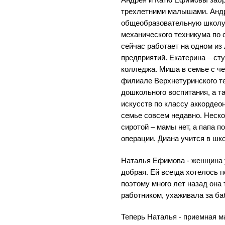
Андрея и Катю Ефимовы забр
трехлетними малышами. Андр
общеобразовательную школу
механического техникума по 
сейчас работает на одном и
предприятий. Екатерина – ст
колледжа. Миша в семье с че
филиале Верхнетуринского те
дошкольного воспитания, а т
искусств по классу аккордео
семье совсем недавно. Неско
сиротой – мамы нет, а папа п
операции. Диана учится в шк
Наталья Ефимова - женщина 
добрая. Ей всегда хотелось п
поэтому много лет назад он
работником, ухаживала за б
Теперь Наталья - приемная ма