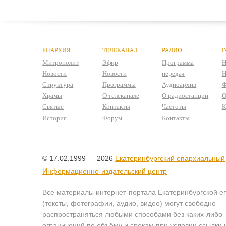
ЕПАРХИЯ
ТЕЛЕКАНАЛ
РАДИО
Г
Митрополит
Эфир
Программа
Н
Новости
Новости
передач
Н
Структура
Программы
Аудиоархив
Ф
Храмы
О телеканале
О радиостанции
О
Святые
Контакты
Частоты
К
История
Форум
Контакты
© 17.02.1999 — 2026
Екатеринбургский епархиальный
Информационно-издательский центр
Все материалы интернет-портала Екатеринбургской е
(тексты, фотографии, аудио, видео) могут свободно
распространяться любыми способами без каких-либо
ограничений по объёму и срокам при условии ссылки 