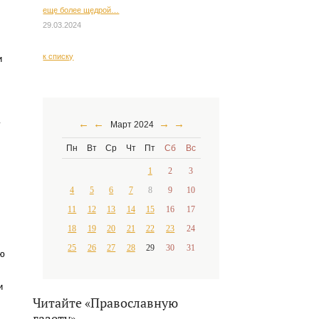
еще более щедрой…
29.03.2024
к списку
и
←
←
→
→
у
Март 2024
Пн
Вт
Ср
Чт
Пт
Сб
Вс
1
2
3
4
5
6
7
8
9
10
11
12
13
14
15
16
17
18
19
20
21
22
23
24
25
26
27
28
29
30
31
ю
и
Читайте «Православную
газету»