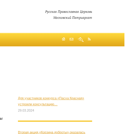
Русская Православная Церковь
Московский Патриархат
Для участников конкурса «Пасха Красная»
устроили консультацию…
29.03.2024
ны
Вторая акция «Корзина доброты» оказалась