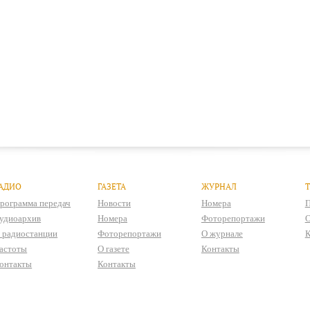
АДИО
ГАЗЕТА
ЖУРНАЛ
рограмма передач
Новости
Номера
П
удиоархив
Номера
Фоторепортажи
О
 радиостанции
Фоторепортажи
О журнале
К
астоты
О газете
Контакты
онтакты
Контакты