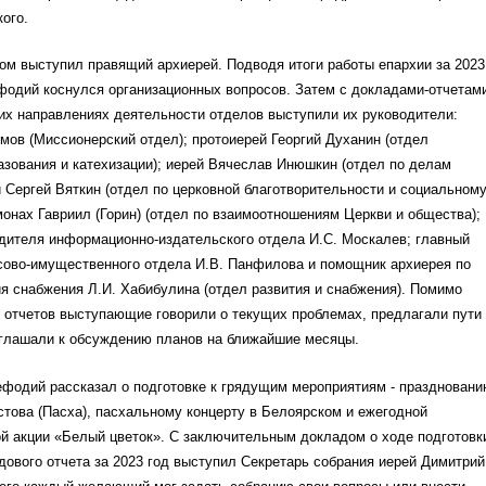
ого.
ом выступил правящий архиерей. Подводя итоги работы епархии за 2023
фодий коснулся организационных вопросов. Затем с докладами-отчетам
их направлениях деятельности отделов выступили их руководители:
мов (Миссионерский отдел); протоиерей Георгий Духанин (отдел
азования и катехизации); иерей Вячеслав Инюшкин (отдел по делам
 Сергей Вяткин (отдел по церковной благотворительности и социальном
онах Гавриил (Горин) (отдел по взаимоотношениям Церкви и общества);
дителя информационно-издательского отдела И.С. Москалев; главный
сово-имущественного отдела И.В. Панфилова и помощник архиерея по
я снабжения Л.И. Хабибулина (отдел развития и снабжения). Помимо
 отчетов выступающие говорили о текущих проблемах, предлагали пути
иглашали к обсуждению планов на ближайшие месяцы.
ефодий рассказал о подготовке к грядущим мероприятиям - праздновани
това (Пасха), пасхальному концерту в Белоярском и ежегодной
й акции «Белый цветок». С заключительным докладом о ходе подготовк
дового отчета за 2023 год выступил Секретарь собрания иерей Димитрий