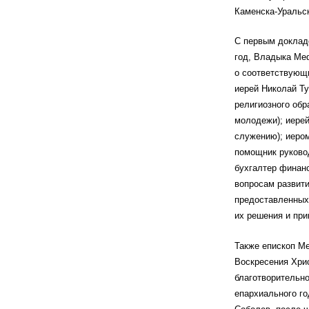
Каменска-Уральск
С первым доклад
год, Владыка Ме
о соответствующ
иерей Николай Ту
религиозного обр
молодежи); иерей
служению); иером
помощник руково
бухгалтер финан
вопросам развити
предоставленных
их решения и пр
Также епископ М
Воскресения Хрис
благотворительно
епархиального го