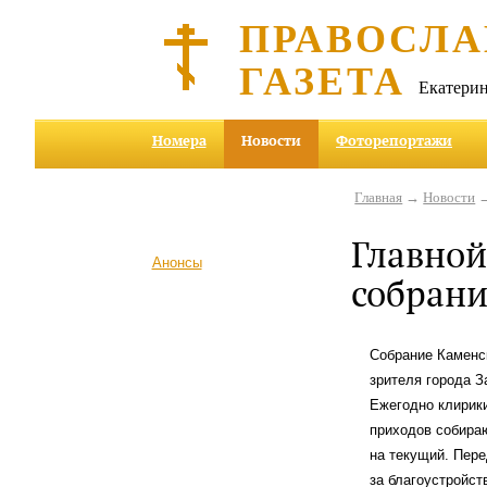
ПРАВОСЛА
ГАЗЕТА
Екатерин
Номера
Новости
Фоторепортажи
Главная
→
Новости
→
Главной
Анонсы
собрани
Собрание Каменск
зрителя города 
Ежегодно клирики
приходов собираю
на текущий. Пере
за благоустройст