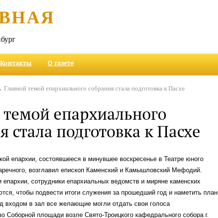
ВНАЯ
бург
Контакты
О газете
 Главной темой епархиального собрания стала подготовка к Пасхе
 темой епархиального
я стала подготовка к Пасхе
ой епархии, состоявшееся в минувшее воскресенье в Театре юного
Заречного, возглавил епископ Каменский и Камышловский Мефодий.
 епархии, сотрудники епархиальных ведомств и миряне каменских
тся, чтобы подвести итоги служения за прошедший год и наметить пла
д входом в зал все желающие могли отдать свои голоса
во Соборной площади возле Свято-Троицкого кафедрального собора г.