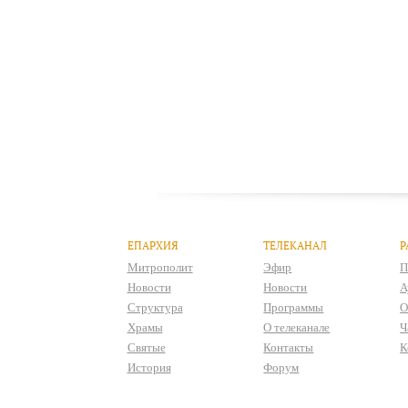
ЕПАРХИЯ
ТЕЛЕКАНАЛ
Р
Митрополит
Эфир
П
Новости
Новости
А
Структура
Программы
О
Храмы
О телеканале
Ч
Святые
Контакты
К
История
Форум