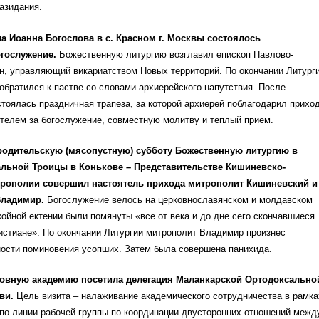
азидания.
а Иоанна Богослова в с. Красном г. Москвы состоялось
гослужение.
Божественную литургию возглавил епископ Павлово-
н, управляющий викариатством Новых территорий. По окончании Литург
братился к пастве со словами архиерейского напутствия. После
тоялась праздничная трапеза, за которой архиерей поблагодарил прихо
ятелем за богослужение, совместную молитву и теплый прием.
родительскую (мясопустную) субботу Божественную литургию в
льной Троицы в Конькове – Представительстве Кишиневско-
рополии совершил настоятель прихода митрополит Кишиневский и
ладимир.
Богослужение велось на церковнославянском и молдавском
койной ектении были помянуты «все от века и до дне сего скончавшиеся
истиане». По окончании Литургии митрополит Владимир произнес
ности поминовения усопших. Затем была совершена панихида.
овную академию посетила делегация Маланкарской Ортодоксально
ви.
Цель визита – налаживание академического сотрудничества в рамка
по линии рабочей группы по координации двусторонних отношений межд