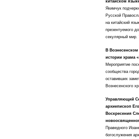
китайском языке
Якимчук подчерк
Русской Правосл
на китайский язы
презентуемого до
секулярный мир. 
В Вознесенском 
истории храма «
Мероприятие посе
сообщества город
оставивших замет
Вознесенского хр
Управляющий Се
архиепископ Ег
Воскресения Сл
новоосвященном
Праведного Иоан
богослужения ар