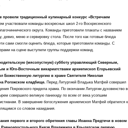
.
ске провели традиционный кулинарный конкурс «Встречаем
ем участвовали команды воскресных школ 2-го Воскресенского
благочиннического округа. Команды приготовили плакаты с названием
, девиз, меню и сервировку стола. После того как готовые блюда
ти сами смогли оценить блюда, которые приготовили команды. С
ерами на сцене выступили группы поддержки команд.
родительскую (мясопустную) субботу управляющий Северным,
ым и Юго-Восточным викариатствами архиепископ Егорьевский
л Божественную литургию в храме Святителя Николая
на Рогожском кладбище.
Перед Литургией Владыка Матфей совершил
ения Покровского придела храма. По окончании Литургии духовенство в
тырем совершило великую панихиду по всем от века усопшим
истианам. В завершение богослужения архиепископ Матфей обратился к
олящимся со словом назидания.
ания первого и второго обретения главы Иоанна Предтечи в новом
 Равноапостольного Князя Владимира в Крылатском первую