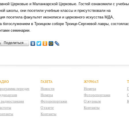
авной Церковью и Маланкарской Церковью. Гостей ознакомили с учебн
ой школы, они посетили учебные классы и присутствовали на
ция посетила факультет иконописи и церковного искусства МДА,
а богослужением в Троицком соборе Троице-Сергиевой лавры, состояла
нтами семинарии.
Поделиться…
АДИО
ГАЗЕТА
ЖУРНАЛ
рограмма передач
Новости
Номера
П
удиоархив
Номера
Фоторепортажи
О
 радиостанции
Фоторепортажи
О журнале
К
астоты
О газете
Контакты
онтакты
Контакты