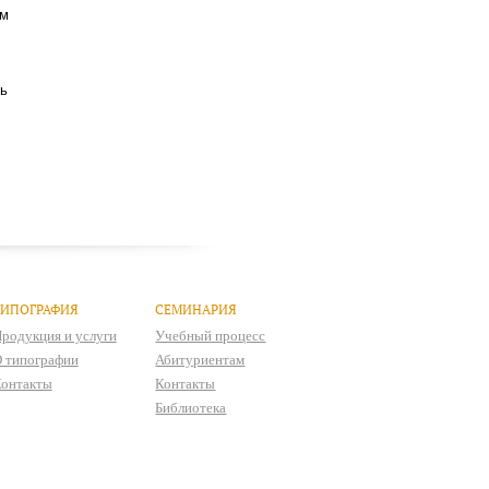
ым
сь
ТИПОГРАФИЯ
СЕМИНАРИЯ
родукция и услуги
Учебный процесс
 типографии
Абитуриентам
онтакты
Контакты
Библиотека