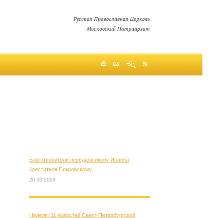
Русская Православная Церковь
Московский Патриархат
Благотворители передали икону Иоанна
Крестителя Покровскому…
20.03.2024
Неделя: 11 новостей Санкт-Петербургской