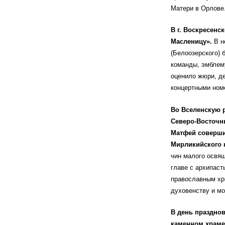
Матери в Орлове
В г. Воскресен
Масленицу».
В н
(Белоозерского) 
команды, эмблему
оценило жюри, де
концертными ном
Во Вселенскую 
Северо-Восточн
Матфей соверши
Мирликийского 
чин малого освящ
главе с архипас
православным хр
духовенству и м
В день празднов
каменном храме