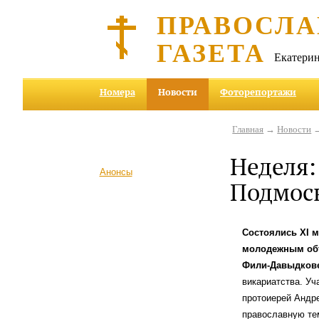
ПРАВОСЛА
ГАЗЕТА
Екатерин
Номера
Новости
Фоторепортажи
Главная
→
Новости
→
Неделя:
Анонсы
Подмос
Состоялись XI 
молодежным объ
Фили-Давыдкове
викариатства. Уч
протоиерей Андре
православную те