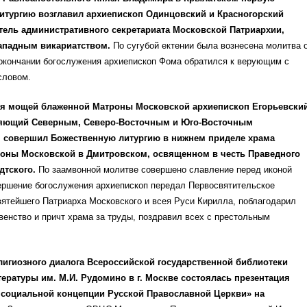
итургию возглавил архиепископ Одинцовский и Красногорский
тель административного секретариата Московской Патриархии,
падным викариатством.
По сугубой ектении была вознесена молитва 
 окончании богослужения архиепископ Фома обратился к верующим с
словом.
ия мощей блаженной Матроны Московской архиепископ Егорьевски
яющий Северным, Северо-Восточным и Юго-Восточным
, совершил Божественную литургию в нижнем приделе храма
оны Московской в Дмитровском, освященном в честь Праведного
дтского.
По заамвонной молитве совершено славление перед иконой
вершение богослужения архиепископ передал Первосвятительское
ятейшего Патриарха Московского и всея Руси Кирилла, поблагодарил
венство и причт храма за труды, поздравил всех с престольным
лигиозного диалога Всероссийской государственной библиотеки
ературы им. М.И. Рудомино в г. Москве состоялась презентация
 социальной концепции Русской Православной Церкви» на