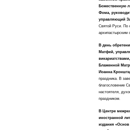
Божественную л
Фома, руководи
управляющий За
Святой Руси. По
архипастырским 
В день обретен
Матфей, управл
викариатствами
Блаженной Матр
Иоанна Кроншта
праздника. В за
благословение Св
настоятеля, духо
праздником.
В Центре межре
иностранной лит
издания «Основ