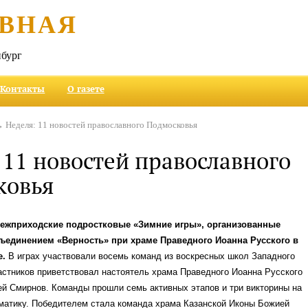
ВНАЯ
бург
Контакты
О газете
 Неделя: 11 новостей православного Подмосковья
 11 новостей православного
ковья
межприходские подростковые «Зимние игры», организованные
единением «Верность» при храме Праведного Иоанна Русского в
.
В играх участвовали восемь команд из воскресных школ Западного
астников приветствовал настоятель храма Праведного Иоанна Русского
й Смирнов. Команды прошли семь активных этапов и три викторины на
матику. Победителем стала команда храма Казанской Иконы Божией