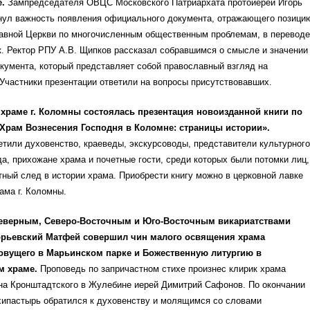
.
Зампредседателя ОВЦС Московского Патриархата протоиерей Игорь
нул важность появления официального документа, отражающего позици
авной Церкви по многочисленным общественным проблемам, в переводе
к. Ректор РПУ А.В. Щипков рассказал собравшимся о смысле и значении
кумента, который представляет собой православный взгляд на
Участники презентации ответили на вопросы присутствовавших.
храме г. Коломны состоялась презентация новоизданной книги по
Храм Вознесения Господня в Коломне: страницы истории».
тили духовенство, краеведы, экскурсоводы, представители культурного
а, прихожане храма и почетные гости, среди которых были потомки лиц,
ный след в истории храма. Приобрести книгу можно в церковной лавке
ама г. Коломны.
верным, Северо-Восточным и Юго-Восточным викариатствами
орьевский Матфей совершил чин малого освящения храма
овущего в Марьинском парке и Божественную литургию в
 храме.
Проповедь по запричастном стихе произнес клирик храма
на Кронштадтского в Жулебине иерей Димитрий Сафонов. По окончании
хипастырь обратился к духовенству и молящимся со словами