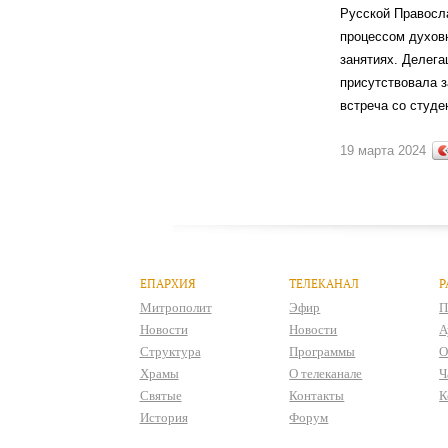
Русской Правосл
процессом духовн
занятиях. Делега
присутствовала з
встреча со студе
19 марта 2024
ЕПАРХИЯ
ТЕЛЕКАНАЛ
Р
Митрополит
Эфир
П
Новости
Новости
А
Структура
Программы
О
Храмы
О телеканале
Ч
Святые
Контакты
К
История
Форум