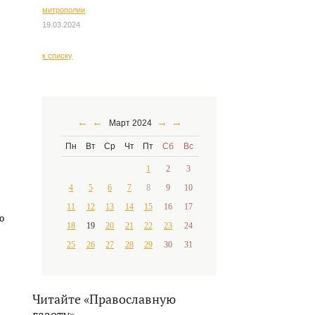
митрополии
19.03.2024
к списку
←
←
→
→
Март 2024
Пн
Вт
Ср
Чт
Пт
Сб
Вс
1
2
3
4
5
6
7
8
9
10
11
12
13
14
15
16
17
о
18
19
20
21
22
23
24
25
26
27
28
29
30
31
Читайте «Православную
газету»