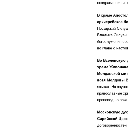
поздравления и н
В храме Апостол
архиерейское бо
Посадский Силуа
Владыка Силуан о
богослужения сос
во главе с насто
Во Вселенскую 
храме Живонача
Молдавской мит
всея Молдовы В
языках. На заупо
православные хр
проповедь о важ
Московскую дух
Сирийской Церк
договоренностей 