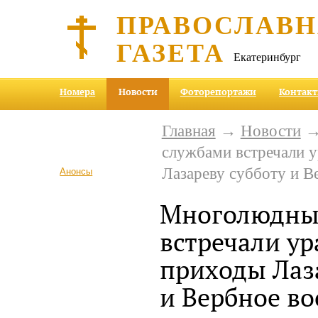
ПРАВОСЛАВ
ГАЗЕТА
Екатеринбург
Номера
Новости
Фоторепортажи
Контак
Главная
→
Новости
→
службами встречали у
Лазареву субботу и В
Анонсы
Многолюдны
встречали ур
приходы Лаз
и Вербное во