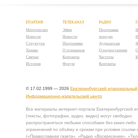
ЕПАРХИЯ
ТЕЛЕКАНАЛ
РАДИО
Г
Митрополит
Эфир
Программа
Н
Новости
Новости
передач
Н
Структура
Программы
Аудиоархив
Ф
Храмы
О телеканале
О радиостанции
О
Святые
Контакты
Частоты
К
История
Форум
Контакты
© 17.02.1999 — 2026
Екатеринбургский епархиальный
Информационно-издательский центр
Все материалы интернет-портала Екатеринбургской е
(тексты, фотографии, аудио, видео) могут свободно
распространяться любыми способами без каких-либо
ограничений по объёму и срокам при условии ссылки 
(«Православная газета», «Радио «Воскресение», «Те