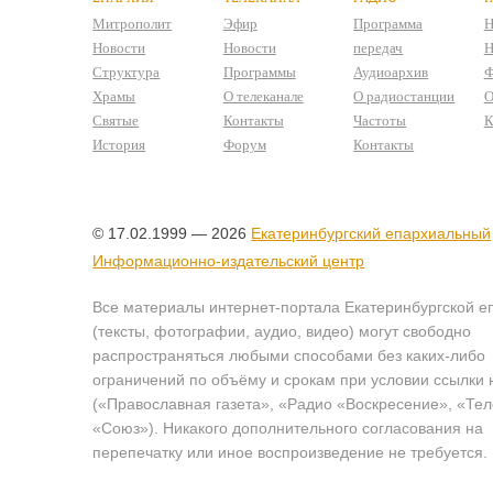
Митрополит
Эфир
Программа
Н
Новости
Новости
передач
Н
Структура
Программы
Аудиоархив
Ф
Храмы
О телеканале
О радиостанции
О
Святые
Контакты
Частоты
К
История
Форум
Контакты
© 17.02.1999 — 2026
Екатеринбургский епархиальный
Информационно-издательский центр
Все материалы интернет-портала Екатеринбургской е
(тексты, фотографии, аудио, видео) могут свободно
распространяться любыми способами без каких-либо
ограничений по объёму и срокам при условии ссылки 
(«Православная газета», «Радио «Воскресение», «Те
«Союз»). Никакого дополнительного согласования на
перепечатку или иное воспроизведение не требуется.