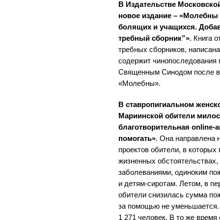
В Издательстве Московско
новое издание – «Молебны о
болящих и учащихся. Доба
требный сборник”»
. Книга 
требных сборников, написана
содержит чинопоследования 
Священным Синодом после в
«Молебны».
В ставропигиальном женск
Мариинской обители милос
благотворительная online-
помогать»
. Она направлена 
проектов обители, в которых
жизненных обстоятельствах,
заболеваниями, одиноким п
и детям-сиротам. Летом, в пе
обители снизилась сумма пож
за помощью не уменьшается. 
1 271 человек. В то же врем