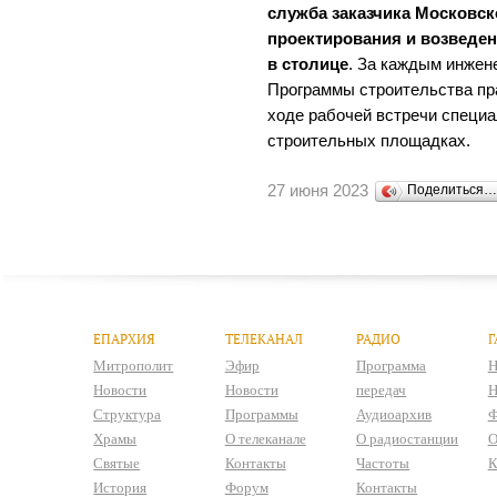
служба заказчика Московск
проектирования и возведе
в столице
. За каждым инжен
Программы строительства пра
ходе рабочей встречи специа
строительных площадках.
27 июня 2023
Поделиться
ЕПАРХИЯ
ТЕЛЕКАНАЛ
РАДИО
Г
Митрополит
Эфир
Программа
Н
Новости
Новости
передач
Н
Структура
Программы
Аудиоархив
Ф
Храмы
О телеканале
О радиостанции
О
Святые
Контакты
Частоты
К
История
Форум
Контакты