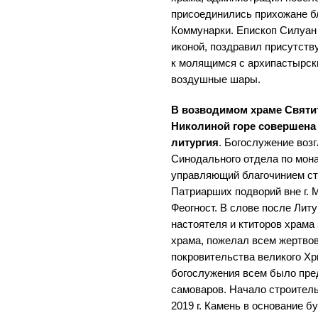
присоединились прихожане б
Коммунарки. Епископ Силуан
иконой, поздравил присутств
к молящимся с архипастырск
воздушные шары.
В возводимом храме Святи
Николиной горе совершена
литургия
. Богослужение воз
Синодального отдела по мон
управляющий благочинием ст
Патриарших подворий вне г.
Феогност. В слове после Лит
настоятеля и ктиторов храма
храма, пожелал всем жертво
покровительства великого Хр
богослужения всем было пре
самоваров. Начало строитель
2019 г. Камень в основание 