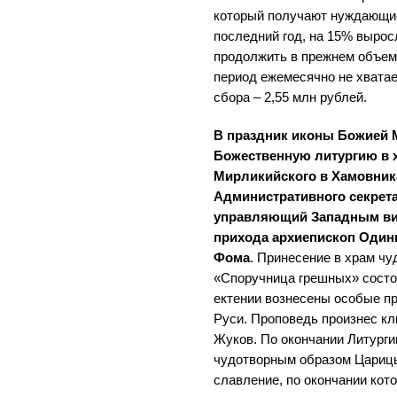
который получают нуждающие
последний год, на 15% вырос
продолжить в прежнем объем
период ежемесячно не хватае
сбора – 2,55 млн рублей.
В праздник иконы Божией 
Божественную литургию в 
Мирликийского в Хамовник
Административного секрет
управляющий Западным вик
прихода архиепископ Один
Фома
. Принесение в храм ч
«Споручница грешных» состоя
ектении вознесены особые п
Руси. Проповедь произнес к
Жуков. По окончании Литурги
чудотворным образом Цариц
славление, по окончании кот