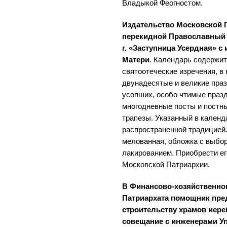
Владыкой Феогностом.
Издательство Московской 
перекидной Православный 
г. «Заступница Усердная» 
Матери
. Календарь содержит
святоотеческие изречения, в
двунадесятые и великие праз
усопших, особо чтимые праз
многодневные посты и постны
трапезы. Указанный в календ
распространенной традицией.
мелованная, обложка с выбо
лакированием. Приобрести ег
Московской Патриархии.
В Финансово-хозяйственно
Патриархата помощник пре
строительству храмов иер
совещание с инженерами У