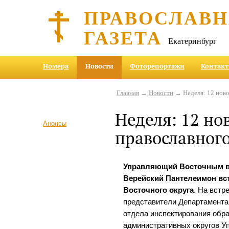
ПРАВОСЛАВ
ГАЗЕТА
Екатеринбург
Номера
Новости
Фоторепортажи
Контак
Главная
→
Новости
→ Неделя: 12 ново
Неделя: 12 но
Анонсы
православног
Управляющий Восточным в
Верейский Пантелеимон вс
Восточного округа
. На встр
представители Департамента 
отдела инспектирования обр
административных округов У