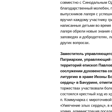
совместно с Синодальным О
благодарственный молебен, п
выпускников лагеря с успеш
вручил каждому участнику гра
написанные детьми во время 
лагеря обрели новые знания 
заповедях и добродетелях, ли
других вопросах.
Заместитель управляющег
Патриархии, управляющий 
территорий епископ Павло
сослужении духовенства с
литургию в храме Иконы Б
сердец» в Бачурине, отме
торжествах участвовали боле
состоялся крестный ход из х
п. Коммунарка с мироточиво
«Умягчение злых сердец», в 
храма, администрация поселе