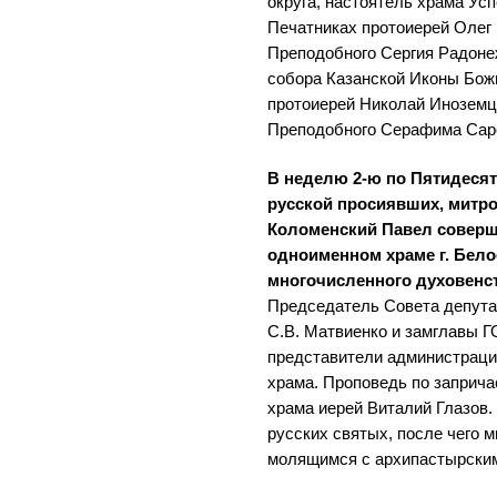
округа, настоятель храма Ус
Печатниках протоиерей Олег
Преподобного Сергия Радонеж
собора Казанской Иконы Бож
протоиерей Николай Иноземц
Преподобного Серафима Саров
В неделю 2-ю по Пятидесят
русской просиявших, митро
Коломенский Павел соверш
одноименном храме г. Бело
многочисленного духовенс
Председатель Совета депута
С.В. Матвиенко и замглавы Г
представители администрации
храма. Проповедь по заприча
храма иерей Виталий Глазов
русских святых, после чего 
молящимся с архипастырски