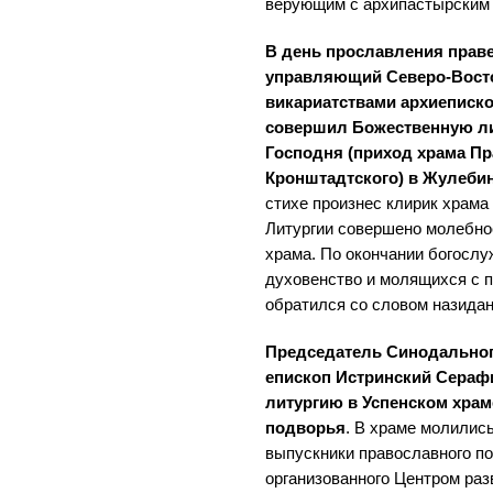
верующим с архипастырским
В день прославления прав
управляющий Северо-Вост
викариатствами архиеписк
совершил Божественную ли
Господня (приход храма П
Кронштадтского) в Жулеби
стихе произнес клирик храм
Литургии совершено молебное
храма. По окончании богосл
духовенство и молящихся с 
обратился со словом назидан
Председатель Синодальног
епископ Истринский Сера
литургию в Успенском храм
подворья
. В храме молилис
выпускники православного по
организованного Центром ра