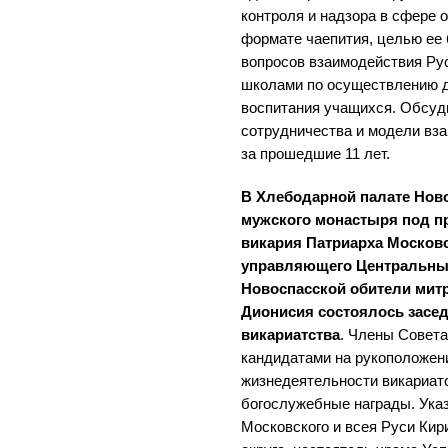
контроля и надзора в сфере 
формате чаепития, целью ее
вопросов взаимодействия Ру
школами по осуществлению д
воспитания учащихся. Обсуд
сотрудничества и модели вз
за прошедшие 11 лет.
В Хлебодарной палате Нов
мужского монастыря под п
викария Патриарха Московск
управляющего Центральным
Новоспасской обители мит
Дионисия состоялось засед
викариатства
. Члены Совета
кандидатами на рукоположен
жизнедеятельности викариат
богослужебные награды. Ука
Московского и всея Руси Кир