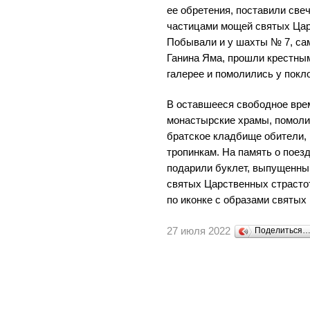
ее обретения, поставили свеч
частицами мощей святых Цар
Побывали и у шахты № 7, са
Ганина Яма, прошли крестны
галерее и помолились у покло
В оставшееся свободное врем
монастырские храмы, помолил
братское кладбище обители,
тропинкам. На память о поез
подарили буклет, выпущенный
святых Царственных страсто
по иконке с образами святых
27 июля 2022
Поделиться