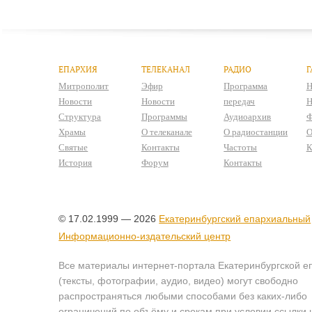
ЕПАРХИЯ
ТЕЛЕКАНАЛ
РАДИО
Г
Митрополит
Эфир
Программа
Н
Новости
Новости
передач
Н
Структура
Программы
Аудиоархив
Ф
Храмы
О телеканале
О радиостанции
О
Святые
Контакты
Частоты
К
История
Форум
Контакты
© 17.02.1999 — 2026
Екатеринбургский епархиальный
Информационно-издательский центр
Все материалы интернет-портала Екатеринбургской е
(тексты, фотографии, аудио, видео) могут свободно
распространяться любыми способами без каких-либо
ограничений по объёму и срокам при условии ссылки 