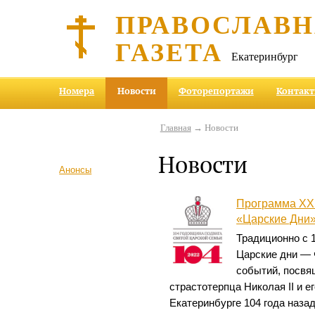
ПРАВОСЛАВ
ГАЗЕТА
Екатеринбург
Номера
Новости
Фоторепортажи
Контак
Главная
→ Новости
Новости
Анонсы
Программа XХ
«Царские Дни
Традиционно с 1
Царские дни — 
событий, посвя
страстотерпца Николая II и е
Екатеринбурге 104 года назад