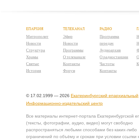
ЕПАРХИЯ
ТЕЛЕКАНАЛ
РАДИО
Г
Митрополит
Эфир
Программа
Н
Новости
Новости
передач
Н
Структура
Программы
Аудиоархив
Ф
Храмы
О телеканале
О радиостанции
О
Святые
Контакты
Частоты
К
История
Форум
Контакты
© 17.02.1999 — 2026
Екатеринбургский епархиальный
Информационно-издательский центр
Все материалы интернет-портала Екатеринбургской е
(тексты, фотографии, аудио, видео) могут свободно
распространяться любыми способами без каких-либо
ограничений по объёму и срокам при условии ссылки 