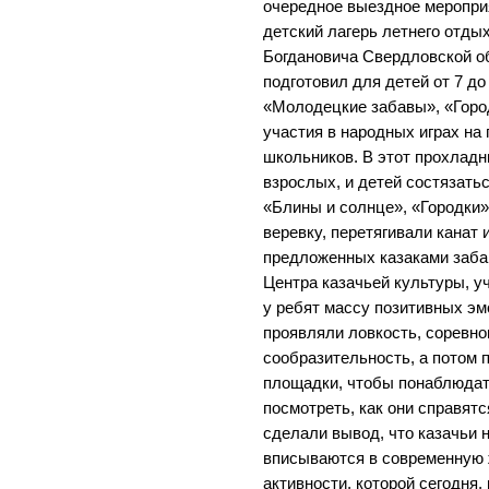
очередное выездное мероприя
детский лагерь летнего отды
Богдановича Свердловской об
подготовил для детей от 7 до
«Молодецкие забавы», «Горо
участия в народных играх на
школьников. В этот прохладн
взрослых, и детей состязать
«Блины и солнце», «Городки»
веревку, перетягивали канат 
предложенных казаками заба
Центра казачьей культуры, у
у ребят массу позитивных эм
проявляли ловкость, соревно
сообразительность, а потом
площадки, чтобы понаблюдать
посмотреть, как они справятс
сделали вывод, что казачьи 
вписываются в современную 
активности, которой сегодня,