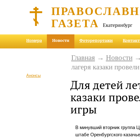
ПРАВОСЛАВ
ГАЗЕТА
Екатеринбург
Номера
Новости
Фоторепортажи
Контак
Главная
→
Новости
→ 
лагеря казаки провел
Анонсы
Для детей ле
казаки пров
игры
В минувший вторник группа Ц
штабе Оренбургского казачь