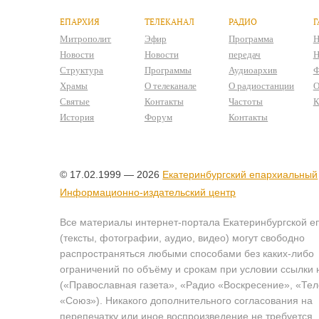
ЕПАРХИЯ
ТЕЛЕКАНАЛ
РАДИО
Г
Митрополит
Эфир
Программа
Н
Новости
Новости
передач
Н
Структура
Программы
Аудиоархив
Ф
Храмы
О телеканале
О радиостанции
О
Святые
Контакты
Частоты
К
История
Форум
Контакты
© 17.02.1999 — 2026
Екатеринбургский епархиальный
Информационно-издательский центр
Все материалы интернет-портала Екатеринбургской е
(тексты, фотографии, аудио, видео) могут свободно
распространяться любыми способами без каких-либо
ограничений по объёму и срокам при условии ссылки 
(«Православная газета», «Радио «Воскресение», «Те
«Союз»). Никакого дополнительного согласования на
перепечатку или иное воспроизведение не требуется.