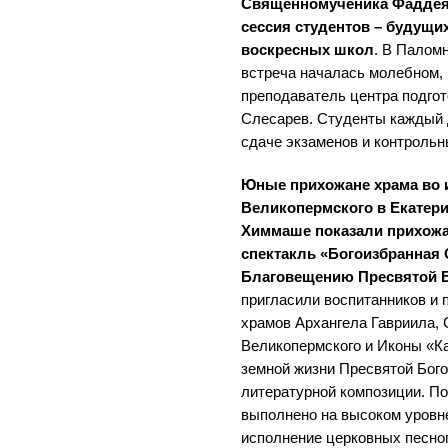
Священномученика Фаддея 
сессия студентов – будущи
воскресных школ
. В Палом
встреча началась молебном, 
преподаватель центра подгот
Слесарев. Студенты каждый 
сдаче экзаменов и контрольн
Юные прихожане храма во 
Великопермского в Екатери
Химмаше показали прихожа
спектакль «Богоизбранная
Благовещению Пресвятой 
пригласили воспитанников и 
храмов Архангела Гавриила,
Великопермского и Иконы «Ка
земной жизни Пресвятой Бог
литературной композиции. По
выполнено на высоком уровн
исполнение церковных песноп