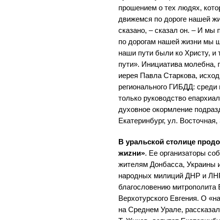
прошением о тех людях, кото
движемся по дороге нашей жи
сказано, – сказал он. – И мы
по дорогам нашей жизни мы 
наши пути были ко Христу, и 
пути». Инициатива молебна, 
иерея Павла Старкова, исход
регионального ГИБДД: среди
только руководство епархиа
духовное окормление подраз
Екатеринбург, ул. Восточная, 
В уральской столице прод
жиzни»
. Ее организаторы со
жителям Донбасса, Украины 
народных милиций ДНР и ЛНР
благословению митрополита 
Верхотурского Евгения. О «
на Среднем Урале, рассказал