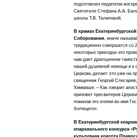
подготовлен педагогом воскр
Святителя Стефана А.А. Бал
школы Т.В. Талиповой.
В храмах Екатеринбургской
Соборования
, иначе назыв
традиционно совершатся со 2-
некоторых приходах его пров
нам дает драгоценное таинст
нашей душевной немощи и к 
Церковь делает это уже на пр
священник Георгий Слесарев,
Химмаше. – Как говорит апост
призовет пресвитеров Церкви
помазав его елеем во имя Го
болящего».
В Екатеринбургской епархи
епархиального конкурса «Р
культурная красота Правос