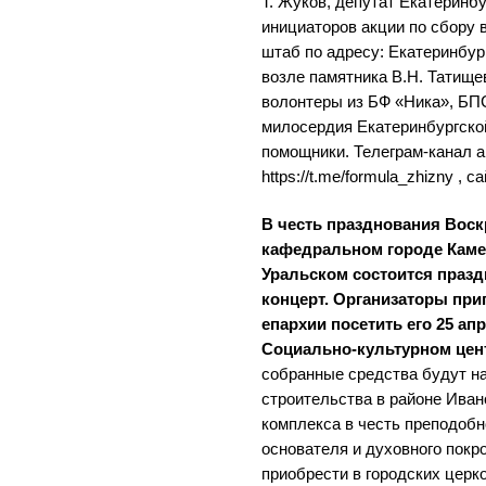
Т. Жуков, депутат Екатеринбу
инициаторов акции по сбору 
штаб по адресу: Екатеринбург,
возле памятника В.Н. Татищев
волонтеры из БФ «Ника», БП
милосердия Екатеринбургско
помощники. Телеграм-канал 
https://t.me/formula_zhizny , сай
В честь празднования Воск
кафедральном городе Каме
Уральском состоится праз
концерт. Организаторы при
епархии посетить его 25 апр
Социально-культурном центр
собранные средства будут н
строительства в районе Иван
комплекса в честь преподобн
основателя и духовного покр
приобрести в городских церк