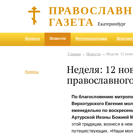
ПРАВОСЛАВ
ГАЗЕТА
Екатеринбург
Номера
Новости
Фоторепортажи
Контак
Главная
→
Новости
→ Неделя: 12 ново
Неделя: 12 но
Анонсы
православного
По благословению митропо
Верхотурского Евгения мо
еженедельно по воскресень
Артурской Иконы Божией 
этой традиции, вознеся в не
путешествующих. «Наши мол