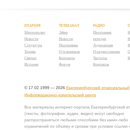
ЕПАРХИЯ
ТЕЛЕКАНАЛ
РАДИО
Г
Митрополит
Эфир
Программа
Н
Новости
Новости
передач
Н
Структура
Программы
Аудиоархив
Ф
Храмы
О телеканале
О радиостанции
О
Святые
Контакты
Частоты
К
История
Форум
Контакты
© 17.02.1999 — 2026
Екатеринбургский епархиальный
Информационно-издательский центр
Все материалы интернет-портала Екатеринбургской е
(тексты, фотографии, аудио, видео) могут свободно
распространяться любыми способами без каких-либо
ограничений по объёму и срокам при условии ссылки 