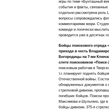
игры по теме «Бунташный век
события и факты, связанные с
отдельно рассмотрена роль Ц
вопросы сопровождались фот
комментариями жюри. Студен
команде и логически мыслить
проводится уже в десятках г
Бойцы поискового отряда 
приходе в честь Владимир
Богородицы на 7-ми Ключах
слете поисковиков «Поиск-
поисковым работам в Тверской
т.г. планируют поднять бойцо
Отечественной войны. Состо
обнаруженных документов о 
стрелковой дивизии, пропавш
погибших бойцов. Поиски про
Максимова и Шульгино, где в 
бойцы дивизии. 375-я стрел