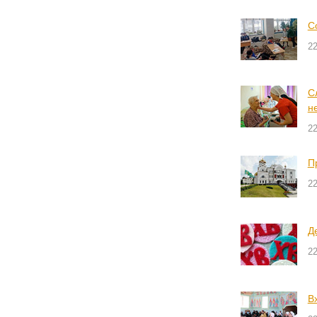
С
2
С
н
2
П
2
Д
2
В