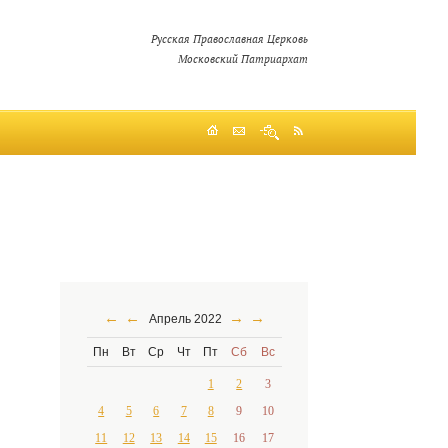
Русская Православная Церковь
Московский Патриархат
←
←
→
→
Апрель 2022
Пн
Вт
Ср
Чт
Пт
Сб
Вс
1
2
3
4
5
6
7
8
9
10
11
12
13
14
15
16
17