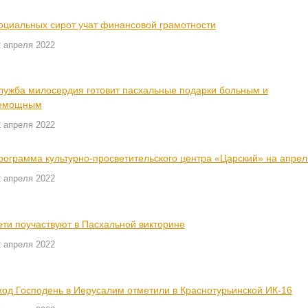
оциальных сирот учат финансовой грамотности
2 апреля 2022
лужба милосердия готовит пасхальные подарки больным и
емощным
2 апреля 2022
рограмма культурно-просветительского центра «Царский» на апрел
2 апреля 2022
ети поучаствуют в Пасхальной викторине
2 апреля 2022
ход Господень в Иерусалим отметили в Краснотурьинской ИК-16