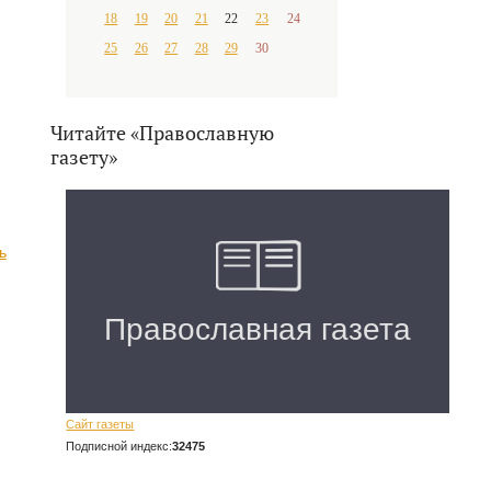
18
19
20
21
22
23
24
25
26
27
28
29
30
Читайте «Православную
газету»
ь
Сайт газеты
Подписной индекс:
32475