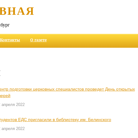
ВНАЯ
бург
Контакты
О газете
и
ентр подготовки церковных специалистов проведет День открытых
верей
2 апреля 2022
тудентов ЕДС пригласили в библиотеку им. Белинского
2 апреля 2022