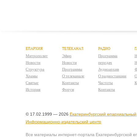
ЕПАРХИЯ
ТЕЛЕКАНАЛ
РАДИО
Г
Митрополит
Эфир
Программа
Н
Новости
Новости
передач
Н
Структура
Программы
Аудиоархив
Ф
Храмы
О телеканале
О радиостанции
О
Святые
Контакты
Частоты
К
История
Форум
Контакты
© 17.02.1999 — 2026
Екатеринбургский епархиальный
Информационно-издательский центр
Все материалы интернет-портала Екатеринбургской е