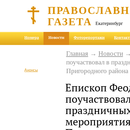
ПРАВОСЛАВ
ГАЗЕТА
Екатеринбург
Номера
Новости
Фоторепортажи
Контак
Главная
→
Новости
→
поучаствовал в праз
Пригородного района
Анонсы
Епископ Фео
поучаствовал
праздничны
мероприяти