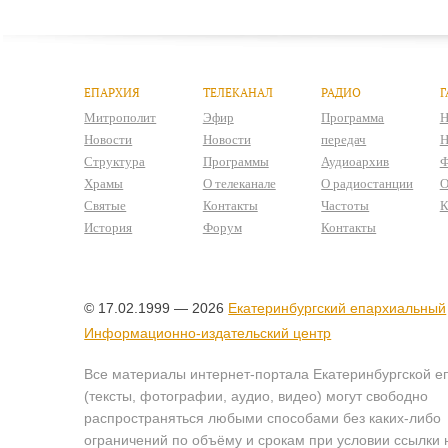
ЕПАРХИЯ
ТЕЛЕКАНАЛ
РАДИО
Г
Митрополит
Эфир
Программа
Н
Новости
Новости
передач
Н
Структура
Программы
Аудиоархив
Ф
Храмы
О телеканале
О радиостанции
О
Святые
Контакты
Частоты
К
История
Форум
Контакты
© 17.02.1999 — 2026
Екатеринбургский епархиальный
Информационно-издательский центр
Все материалы интернет-портала Екатеринбургской е
(тексты, фотографии, аудио, видео) могут свободно
распространяться любыми способами без каких-либо
ограничений по объёму и срокам при условии ссылки 