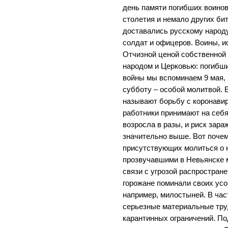
день памяти погибших воино
столетия и немало других би
доставались русскому народ
солдат и офицеров. Воины, и
Отчизной ценой собственной 
народом и Церковью: погибш
войны мы вспоминаем 9 мая, 
субботу – особой молитвой.
называют борьбу с коронави
работники принимают на себя
возросла в разы, и риск зар
значительно выше. Вот почем
присутствующих молиться о н
прозвучавшими в Невьянске
связи с угрозой распростран
горожане поминали своих ус
например, милостыней. В час
серьезные материальные тру
карантинных ограничений. По