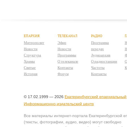
ЕПАРХИЯ
ТЕЛЕКАНАЛ
РАДИО
Г
Митрополит
Эфир
Программа
Н
Новости
Новости
передач
Н
Структура
Программы
Аудиоархив
Ф
Храмы
О телеканале
О радиостанции
О
Святые
Контакты
Частоты
К
История
Форум
Контакты
© 17.02.1999 — 2026
Екатеринбургский епархиальный
Информационно-издательский центр
Все материалы интернет-портала Екатеринбургской е
(тексты, фотографии, аудио, видео) могут свободно