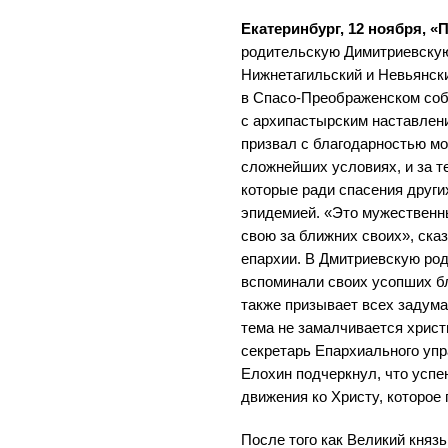
Екатеринбург, 12 ноября, «
родительскую Димитриевскую
Нижнетагильский и Невьянски
в Спасо-Преображенском соб
с архипастырским наставлен
призвал с благодарностью мо
сложнейших условиях, и за т
которые ради спасения други
эпидемией. «Это мужественн
свою за ближних своих», ска
епархии. В Дмитриевскую ро
вспоминали своих усопших бл
также призывает всех задума
тема не замалчивается христ
секретарь Епархиального упр
Елохин подчеркнул, что успен
движения ко Христу, которое
После того как Великий княз