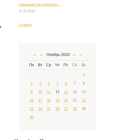
специалистов отметили…
11.11.2020
к списку
в
←
←
→
→
Ноябрь 2020
Пн
Вт
Ср
Чт
Пт
Сб
Вс
1
2
3
4
5
6
7
8
9
10
11
12
13
14
15
16
17
18
19
20
21
22
23
24
25
26
27
28
29
30