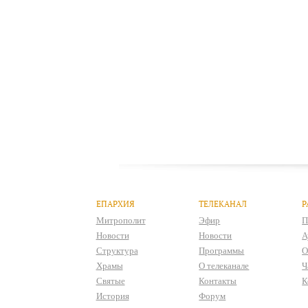
ЕПАРХИЯ
ТЕЛЕКАНАЛ
Р
Митрополит
Эфир
П
Новости
Новости
А
Структура
Программы
О
Храмы
О телеканале
Ч
Святые
Контакты
К
История
Форум