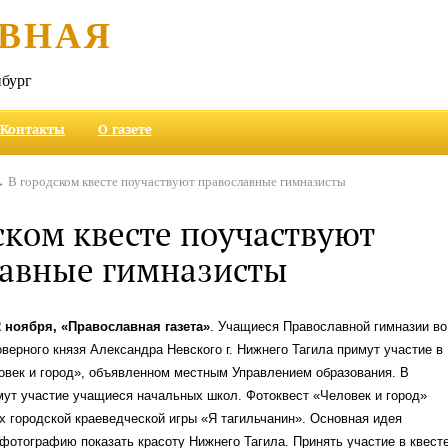
ВНАЯ
бург
Контакты
О газете
 В городском квесте поучаствуют православные гимназисты
ском квесте поучаствуют
лавные гимназисты
2 ноября, «Православная газета»
. Учащиеся Православной гимназии во
оверного князя Александра Невского г. Нижнего Тагила примут участие в
овек и город», объявленном местным Управлением образования. В
мут участие учащиеся начальных школ. Фотоквест «Человек и город»
х городской краеведческой игры «Я тагильчанин». Основная идея
 фотографию показать красоту Нижнего Тагила. Принять участие в квест