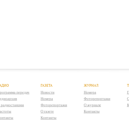
АДИО
ГАЗЕТА
ЖУРНАЛ
рограмма передач
Новости
Номера
П
удиоархив
Номера
Фоторепортажи
О
 радиостанции
Фоторепортажи
О журнале
К
астоты
О газете
Контакты
онтакты
Контакты