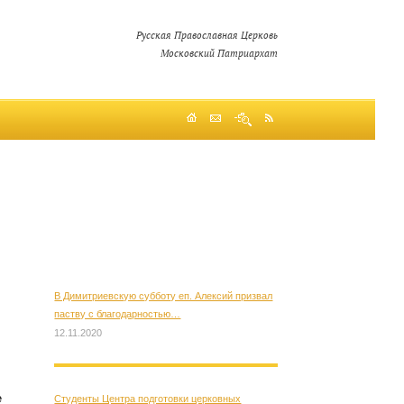
Русская Православная Церковь
Московский Патриархат
В Димитриевскую субботу еп. Алексий призвал
паству с благодарностью…
12.11.2020
е
Студенты Центра подготовки церковных