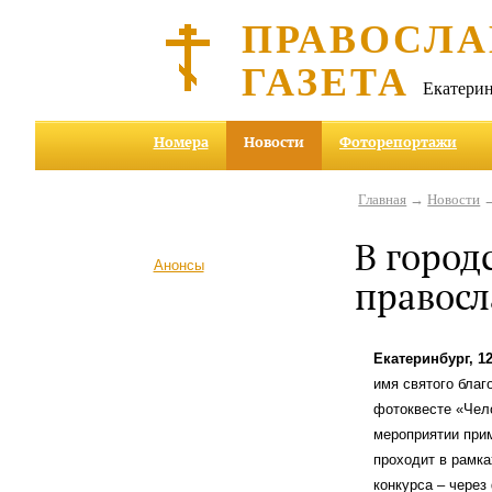
ПРАВОСЛА
ГАЗЕТА
Екатерин
Номера
Новости
Фоторепортажи
Главная
→
Новости
→
В город
Анонсы
правос
Екатеринбург, 1
имя святого благ
фотоквесте «Чел
мероприятии при
проходит в рамка
конкурса – через