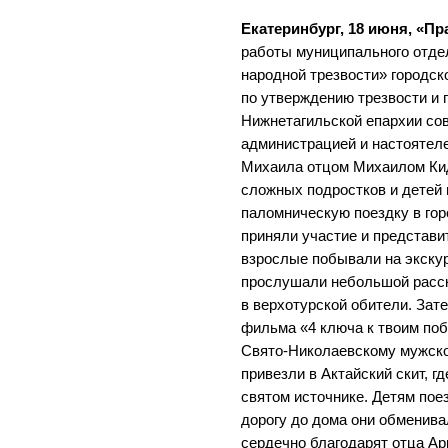
Екатеринбург, 18 июня, «Пр
работы муниципального отде
народной трезвости» городск
по утверждению трезвости и
Нижнетагильской епархии сов
администрацией и настоятеле
Михаила отцом Михаилом Ки
сложных подростков и детей
паломническую поездку в гор
приняли участие и представи
взрослые побывали на экску
прослушали небольшой расск
в верхотурской обители. Зат
фильма «4 ключа к твоим поб
Свято-Николаевскому мужск
привезли в Актайский скит, 
святом источнике. Детям пое
дорогу до дома они обменив
сердечно благодарят отца Ар