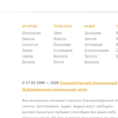
ЕПАРХИЯ
ТЕЛЕКАНАЛ
РАДИО
Г
Митрополит
Эфир
Программа
Н
Новости
Новости
передач
Н
Структура
Программы
Аудиоархив
Ф
Храмы
О телеканале
О радиостанции
О
Святые
Контакты
Частоты
К
История
Форум
Контакты
© 17.02.1999 — 2026
Екатеринбургский епархиальный
Информационно-издательский центр
Все материалы интернет-портала Екатеринбургской е
(тексты, фотографии, аудио, видео) могут свободно
распространяться любыми способами без каких-либо
ограничений по объёму и срокам при условии ссылки 