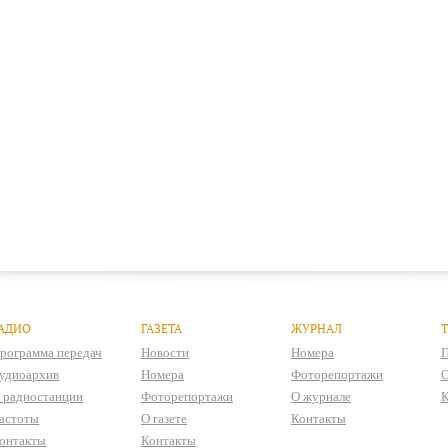
АДИО
ГАЗЕТА
ЖУРНАЛ
рограмма передач
Новости
Номера
П
удиоархив
Номера
Фоторепортажи
О
 радиостанции
Фоторепортажи
О журнале
К
астоты
О газете
Контакты
онтакты
Контакты