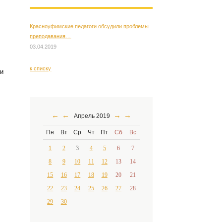
Красноуфимские педагоги обсудили проблемы
преподавания…
03.04.2019
к списку
ки
←
←
→
→
Апрель 2019
Пн
Вт
Ср
Чт
Пт
Сб
Вс
1
2
3
4
5
6
7
8
9
10
11
12
13
14
15
16
17
18
19
20
21
22
23
24
25
26
27
28
29
30