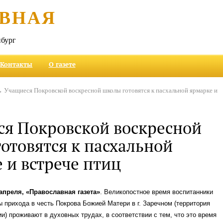
ВНАЯ
бург
Контакты
О газете
 Учащиеся Покровской воскресной школы готовятся к пасхальной ярмарке и
я Покровской воскресной
отовятся к пасхальной
 и встрече птиц
 апреля, «Православная газета»
. Великопостное время воспитанники
 прихода в честь Покрова Божией Матери в г. Заречном (территория
и) проживают в духовных трудах, в соответствии с тем, что это время