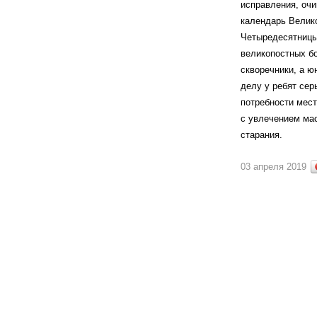
исправления, очи
календарь Велико
Четыредесятницы
великопостных бо
скворечники, а ю
делу у ребят сер
потребности мест
с увлечением ма
старания.
03 апреля 2019