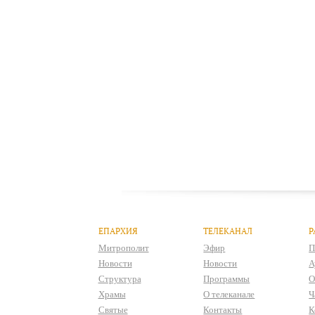
ЕПАРХИЯ
ТЕЛЕКАНАЛ
Р
Митрополит
Эфир
П
Новости
Новости
А
Структура
Программы
О
Храмы
О телеканале
Ч
Святые
Контакты
К